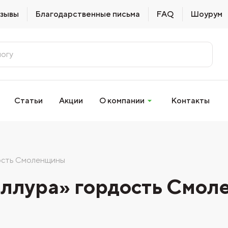
зывы
Благодарственные письма
FAQ
Шоурум
Статьи
Акции
О компании
Контакты
дость Смоленщины
еллура» гордость Смо