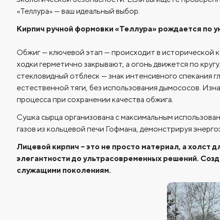
«Теллура» — ваш идеальный выбор.
Кирпич ручной формовки «Теллура» рождается по у
Обжиг — ключевой этап — происходит в исторической ко
ходки герметично закрывают, а огонь движется по круг
стекловидный отблеск — знак интенсивного спекания гл
естественной тяги, без использования дымососов. Изна
процесса при сохранении качества обжига.
Сушка сырца организована с максимальным использован
газов из кольцевой печи Гофмана, демонстрируя энерг
Лицевой кирпич – это не просто материал, а холст 
элегантности до ультрасовременных решений. Созд
служащими поколениям.