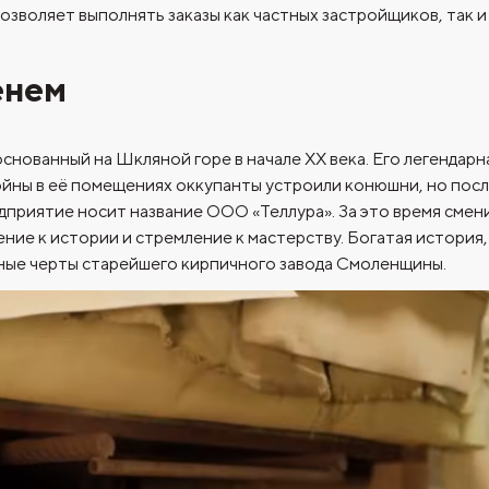
позволяет выполнять заказы как частных застройщиков, так
енем
снованный на Шкляной горе в начале XX века. Его легендар
ойны в её помещениях оккупанты устроили конюшни, но посл
дприятие носит название ООО «Теллура». За это время смен
ние к истории и стремление к мастерству. Богатая история
ьные черты старейшего кирпичного завода Смоленщины.