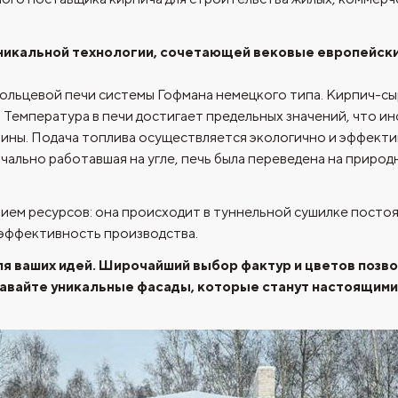
никальной технологии, сочетающей вековые европейски
льцевой печи системы Гофмана немецкого типа. Кирпич-сыре
у. Температура в печи достигает предельных значений, что 
ины. Подача топлива осуществляется экологично и эффектив
чально работавшая на угле, печь была переведена на природ
ием ресурсов: она происходит в туннельной сушилке посто
оэффективность производства.
для ваших идей. Широчайший выбор фактур и цветов позв
авайте уникальные фасады, которые станут настоящими