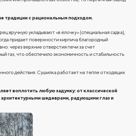
е традиции с рациональным подходом.
ц вручную укладывают «в ёлочку» (специальная садка),
иногда придает поверхности кирпича благородный
но: через верхние отверстия печи за счет
ный газ, что обеспечило экономичность и стабильность
янного действия. Сушилка работает на тепле отходящих
оляет воплотить любую задумку: от классической
 архитектурными шедеврами, радующими глаз и