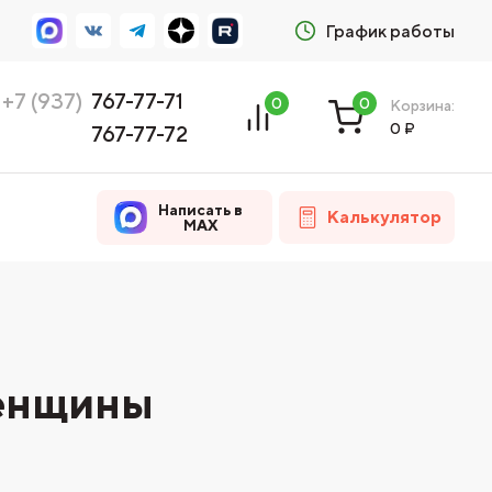
График работы
+7 (937)
767-77-71
0
0
Корзина:
0
₽
767-77-72
Написать в
Калькулятор
MAX
ленщины