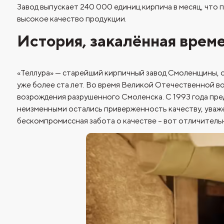
Завод выпускает 240 000 единиц кирпича в месяц, что 
высокое качество продукции.
История, закалённая врем
«Теллура» — старейший кирпичный завод Смоленщины, о
уже более ста лет. Во время Великой Отечественной в
возрождения разрушенного Смоленска. С 1993 года пре
неизменными остались приверженность качеству, уваже
бескомпромиссная забота о качестве – вот отличител