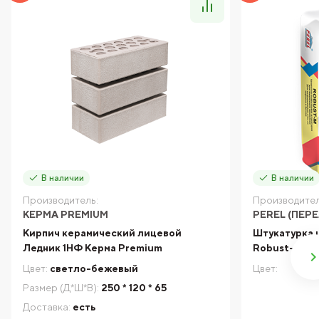
В наличии
В наличии
Производитель:
Производител
КЕРМА PREMIUM
PEREL (ПЕРЕ
Кирпич керамический лицевой
Штукатурка 
Ледник 1НФ Керма Premium
Robust-M Pe
Цвет:
светло-бежевый
Цвет:
Размер (Д*Ш*В):
250 * 120 * 65
Доставка:
есть