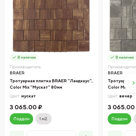
В наличии
В наличии
Производитель:
Производител
BRAER
BRAER
Тротуарная плитка BRAER "Ландхаус",
Тротуарная 
Color Mix "Мускат" 80мм
Color Mix "В
Цвет:
мускат
Цвет:
вечер
3 065.00 ₽
3 065.00
Поддон
1 м2.
Поддон