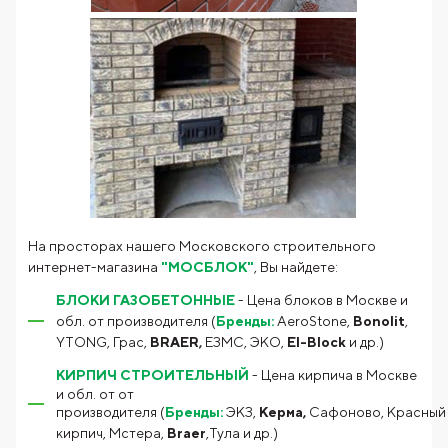
На просторах нашего Московского строительного
интернет-магазина
"МОСБЛОК"
, Вы найдете:
БЛ
ОКИ ГАЗОБЕТОННЫЕ
- Цена блоков в Москве и
обл. от производителя (
Бренды:
AeroStone,
Bonolit
,
YTONG, Грас,
BRAER
,
ЕЗМС, ЭКО,
El-Block
и др.)
КИРПИЧ СТРОИТЕЛЬНЫЙ
- Цена кирпича в Москве
и обл. от от
производителя (
Бренды:
ЭКЗ,
Керма
,
Сафоново,
Красный
кирпич
, Мстера,
Braer
,Тула и др.)