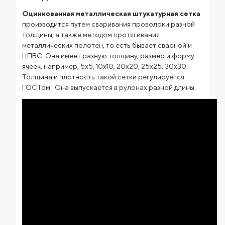
Оцинкованная металлическая штукатурная сетка
производится путем сваривания проволоки разной
толщины, а также методом протягивания
металлических полотен, то есть бывает сварной и
ЦПВС. Она имеет разную толщину, размер и форму
ячеек, например, 5х5, 10х10, 20х20, 25х25, 30х30.
Толщина и плотность такой сетки регулируется
ГОСТом. Она выпускается в рулонах разной длины.