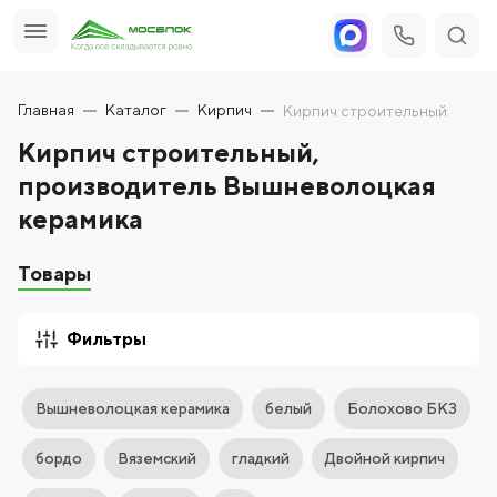
Главная
Каталог
Кирпич
Кирпич строительный
Кирпич строительный,
производитель Вышневолоцкая
керамика
Товары
Фильтры
Вышневолоцкая керамика
белый
Болохово БКЗ
бордо
Вяземский
гладкий
Двойной кирпич