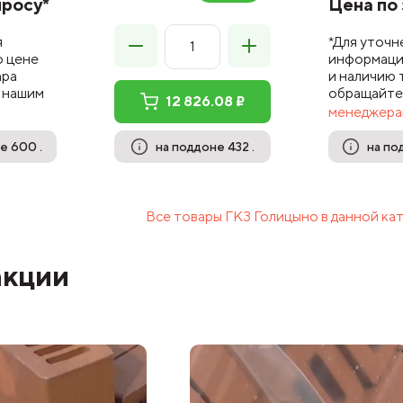
просу*
Цена по 
я
*Для уточн
 цене
информаци
ара
и наличию 
 нашим
обращайте
12 826.08 ₽
менеджера
е 600 .
на поддоне 432 .
на по
Все товары ГКЗ Голицыно в данной ка
акции