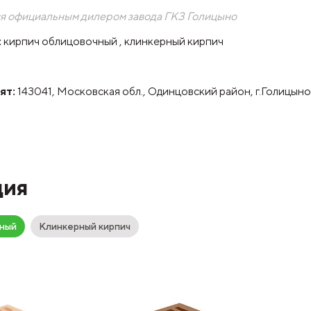
я официальным дилером завода ГКЗ Голицыно
:
кирпич облицовочный , клинкерный кирпич
ят:
143041, Московская обл., Одинцовский район, г.Голицыно
ция
ный
Клинкерный кирпич