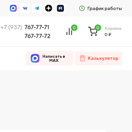
График работы
+7 (937)
767-77-71
0
0
Корзина:
0
₽
767-77-72
Написать в
Калькулятор
MAX