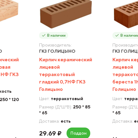
В наличии
В наличи
Производитель:
Производите
О
ГКЗ ГОЛИЦЫНО
ГКЗ ГОЛИ
ический
Кирпич керамический
Кирпич ке
овая
лицевой
лицевой
 1НФ ГКЗ
терракотовый
терракот
гладкий 0,7НФ ГКЗ
береста 1
Голицыно
Голицыно
кость
Цвет:
терракотовый
Цвет:
терра
250 * 120
Размер (Д*Ш*В):
250 * 85
Размер (Д*Ш
* 65
* 65
Доставка:
есть
Доставка:
е
29.69 ₽
Поддон