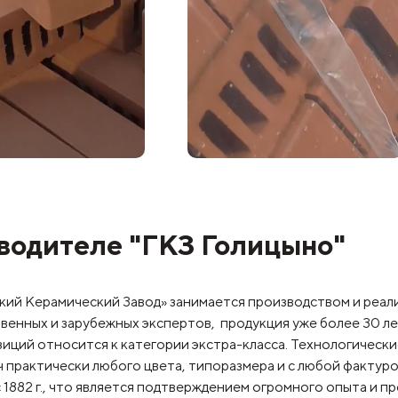
водителе "ГКЗ Голицыно"
й Керамический Завод» занимается производством и реализ
венных и зарубежных экспертов, продукция уже более 30 л
озиций относится к категории экстра-класса. Технологичес
ч практически любого цвета, типоразмера и с любой фактур
 1882 г., что является подтверждением огромного опыта и п