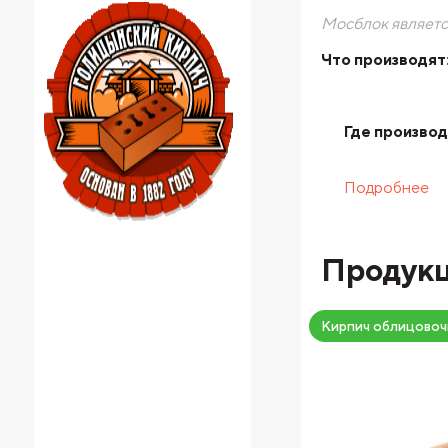
Мосблок являетс
Что производят
Где производ
Подробнее
Продук
Кирпич облицовоч