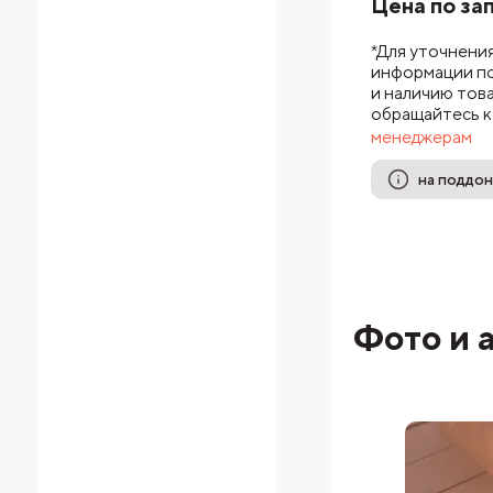
Цена по за
*Для уточнени
информации по
и наличию тов
обращайтесь к
менеджерам
на поддон
Фото и 