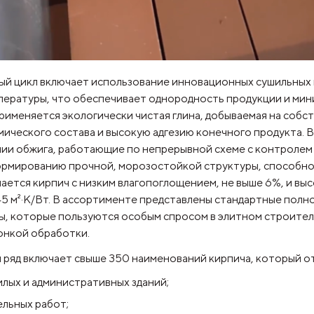
й цикл включает использование инновационных сушильных
пературы, что обеспечивает однородность продукции и мини
рименяется экологически чистая глина, добываемая на собс
мического состава и высокую адгезию конечного продукта. 
ии обжига, работающие по непрерывной схеме с контролем 
рмированию прочной, морозостойкой структуры, способной
чается кирпич с низким влагопоглощением, не выше 6%, и 
45 м²·К/Вт. В ассортименте представлены стандартные полн
ы, которые пользуются особым спросом в элитном строител
онкой обработки.
ряд включает свыше 350 наименований кирпича, который от
лых и административных зданий;
льных работ;