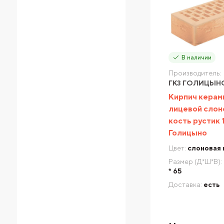
В наличии
Производитель:
ГКЗ ГОЛИЦЫН
Кирпич керам
лицевой слон
кость рустик
Голицыно
Цвет:
слоновая 
Размер (Д*Ш*В):
* 65
Доставка:
есть