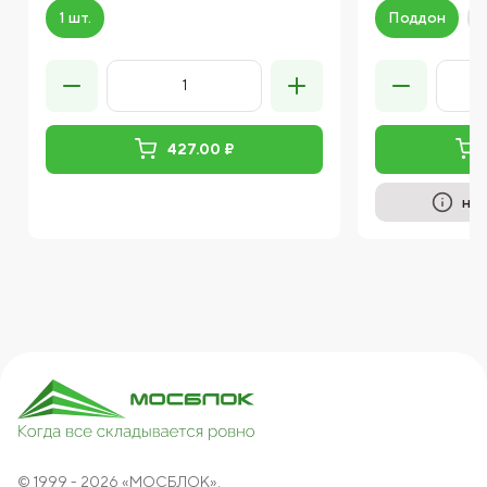
1 шт.
Поддон
427.00 ₽
на 
© 1999 - 2026 «МОСБЛОК».