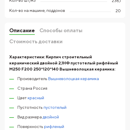
Кол-во шт/м3
238,1
Кол-во на машине, поддонов
20
Описание
Способы оплаты
Стоимость доставки
Характеристики:
Кирпич строительный
керамический двойной 2,1НФ пустотелый рифлёный
М250 F200 250*120*140 Вышневолоцкая керамика:
Производитель
Вышневолоцкая керамика
Страна Россия
Цвет
красный
Пустотность
пустотелый
Вид размера
двойной
Поверхность
рифленый