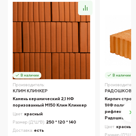
В наличии
В наличии
Производитель:
Производитель
КЛИМ КЛИНКЕР
РАДОШКОВИ
Камень керамический 2,1 НФ
Кирпич строи
поризованный М150 Клим Клинкер
1НФ полнотел
рифленый М20
Цвет:
красный
Радошковичи
Размер (Д*Ш*В):
250 * 120 * 140
Цвет:
красный
Доставка:
есть
Размер (Д*Ш*В)