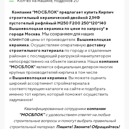
Кол-во на машине, поддонов 20
Компания “МОСБЛОК” предлагает купить Кирпич
строительный керамический двойной 2,1НФ
пустотелый рифлёный М250 F200 250*120*140
Вышневолоцкая керамика по цене по запросу* в
. Мы сохраняем для наших
городе Москва
клиентов
цены от производителя:
Вышневолоцкая
керамика.
Осуществляем оперативную
доставку
строительного материала
по городу и отдаленным
районам с последующей разгрузкой манипулятором
непосредственно на объекте заказчика. Наша
компания
“МОСБЛОК”
является официальным дилером многих
крупных производителей кирпича в том числе
и
Вышневолоцкая керамика
. Вы можете оценить
широкий ассортимент стройматериала в
соответствующем каталоге на сайте и подобрать
именно тот кирпич, который поможет осуществить
задуманное!
Квалифицированные сотрудники
компании
“МОСБЛОК”
с удовольствием ответят на любые
строительные вопросы и помогут выбрать правильный
строительный материал.
Пишите! Звоните! Обращайтесь!