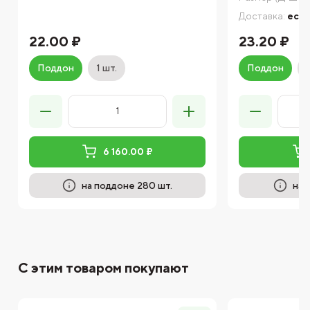
Доставка:
есть
22.00 ₽
23.20 ₽
Поддон
1 шт.
Поддон
6 160.00 ₽
на поддоне 280 шт.
на 
С этим товаром покупают