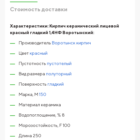
Стоимость доставки
Характеристики:
Кирпич керамический лицевой
красный гладкий 1,4НФ Воротынский:
Производитель
Воротынск кирпич
Цвет
красный
Пустотность
пустотелый
Вид размера
полуторный
Поверхность
гладкий
Марка, М
150
Материал керамика
Водопоглощение, % 8
Морозостойкость, F 100
Длина 250