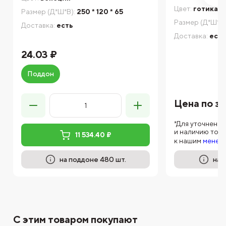
Цвет:
готика
Размер (Д*Ш*В):
250 * 120 * 65
Размер (Д*Ш*В)
Доставка:
есть
Доставка:
есть
24.03 ₽
Поддон
Цена по з
*Для уточнени
и наличию тов
11 534.40 ₽
к нашим
менед
на поддоне 480 шт.
на 
С этим товаром покупают