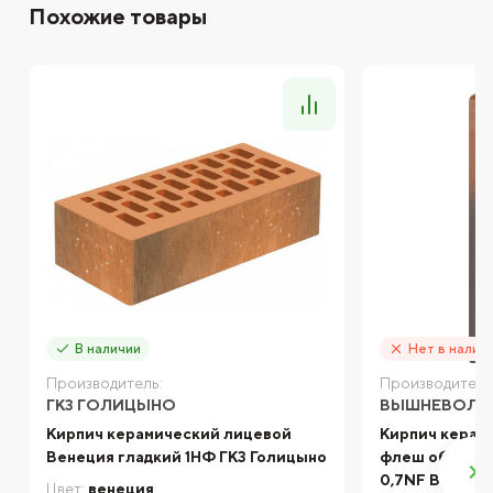
Похожие товары
В наличии
Нет в налич
Производитель:
Производитель
ГКЗ ГОЛИЦЫНО
ВЫШНЕВОЛОЦ
Кирпич керамический лицевой
Кирпич керам
Венеция гладкий 1НФ ГКЗ Голицыно
флеш обжигом
0,7NF Вышне
Цвет:
венеция