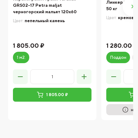
Линкер Экспе
GRS02-17 Petra maljat
50 кг
черногорский мальят 120х60
Цвет:
кремово
Цвет:
пепельный камень
1 805.00 ₽
1 280.00 ₽
1 м2.
Поддон
1 805.00 ₽
на 