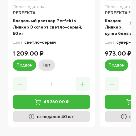
Производитель:
Производитель
PERFEKTA
PERFEKTA ЗИ
Кладочный раствор Perfekta
Кладочный ра
Линкер Эксперт светло-серый,
Линкер Экспе
50 кг
супер белый, 
Цвет:
светло-серый
Цвет:
супер-б
1 209.00 ₽
973.00 ₽
Поддон
1 шт.
Поддон
48 360.00 ₽
на поддоне 40 шт.
на 