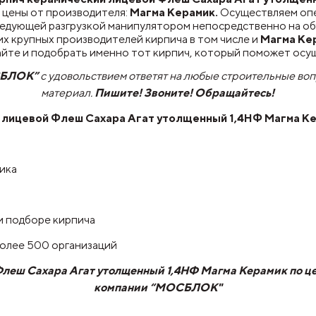
цены от производителя:
Магма Керамик.
Осуществляем оп
ледующей разгрузкой манипулятором непосредственно на об
х крупных производителей кирпича в том числе и
Магма Ке
айте и подобрать именно тот кирпич, который поможет осу
СБЛОК”
с удовольствием ответят на любые строительные во
материал.
Пишите! Звоните! Обращайтесь!
 лицевой Флеш Сахара Агат утолщенный 1,4НФ Магма К
чика
и подборе кирпича
более 500 организаций
леш Сахара Агат утолщенный 1,4НФ Магма Керамик по цене
компании “МОСБЛОК"