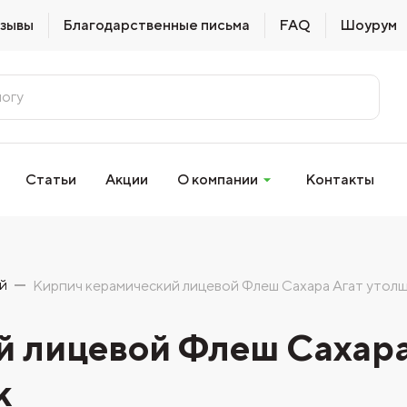
зывы
Благодарственные письма
FAQ
Шоурум
Статьи
Акции
О компании
Контакты
й
Кирпич керамический лицевой Флеш Сахара Агат утол
й лицевой Флеш Сахара
к