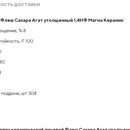
ость доставки
 Флеш Сахара Агат утолщенный 1,4НФ Магма Керамик:
ощение, % 8
ойкость, F 100
0
80
8
 поддоне, шт 308
пич керамический лицевой Флеш Сахара Агат утолщенный