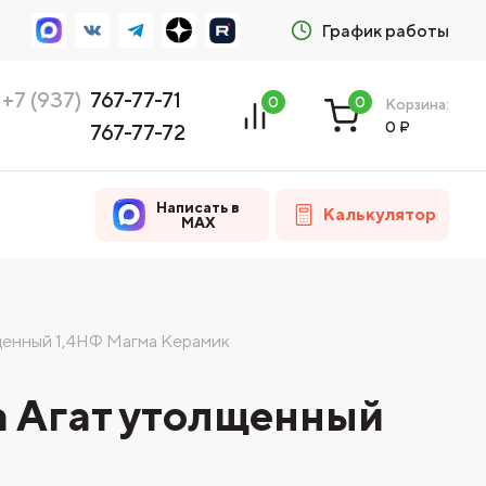
График работы
+7 (937)
767-77-71
0
0
Корзина:
0
₽
767-77-72
Написать в
Калькулятор
MAX
щенный 1,4НФ Магма Керамик
 Агат утолщенный