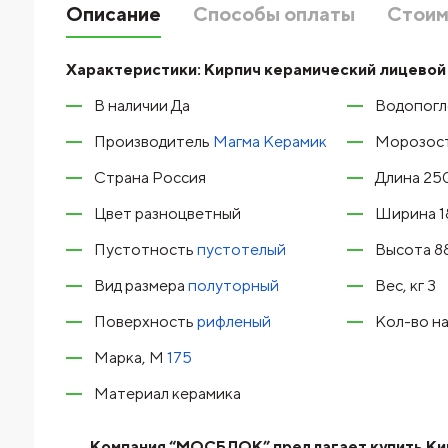
Описание
Способы оплаты
Стоим
Характеристики:
Кирпич керамический лицевой
В наличии Да
Водопогл
Производитель
Магма Керамик
Морозост
Страна Россия
Длина 25
Цвет разноцветный
Ширина 1
Пустотность
пустотелый
Высота 8
Вид размера
полуторный
Вес, кг 3
Поверхность
рифленый
Кол-во на
Марка, М
175
Материал керамика
Компания “МОСБЛОК” предлагает купить Кир