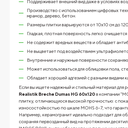
Поддерживает внешний вид даже в условиях воз
Производство с использованием цифровых тех
мрамор, дерево, бетон.
Размеры плитки варьируются от 10х10 см до 120
Гладкая, плотная поверхность легко очищается о
Не содержит вредных веществ и обладает анти
Не выцветает под воздействием ультрафиолето
Внутренние и наружные поверхности сохраняют
Может использоваться для облицовки пола, стен
Обладает хорошей адгезией с разными видами к
Если вы ищете надежный и стильный материал для р
Realistik Breche Dumas HG 60x120
в компании "М
плитку, отличающуюся высокой прочностью: с пок
износостойкостью по шкале MOHS 6-7, что гаранти
Например, керамогранит идеально подходит для об
сохраняя первозданный вид на протяжении десяти