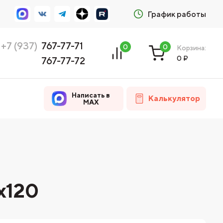
График работы
+7 (937)
767-77-71
0
0
Корзина:
0
₽
767-77-72
Написать в
Калькулятор
MAX
x120