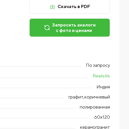
Скачать в PDF
Запросить аналоги
с фото и ценами
По запросу
Realistik
Индия
графит,коричневый
полированная
60х120
керамогранит