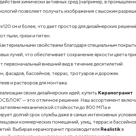
действия химически активных сред (например, в промышленны
нологий позволяет получать изображения с высоким разре
х120 см и более, что дает простор для дизайнерских решени
т пыли, грязи и пятен.
бактериальными свойствами благодаря специальным покрыт
вых лучей, что обеспечивает сохранение яркости цвета при
 первоначальный внешний вид в течение десятилетий.
, фасадов, бассейнов, террас, тротуаров и дорожек.
леев и растворов для монтажа.
еализации своих дизайнерских идей,
купить
Керамогранит
ОСБЛОК" — это отличное решение. Наш ассортимент включ
азателями механической стойкости до 800 МПа и
рует долгий срок службы даже в самых интенсивных условия
лицовки коммерческих помещений, улиц, террас и бассейнов
летий. Выбирая керамогранит производителя
Realistik
в