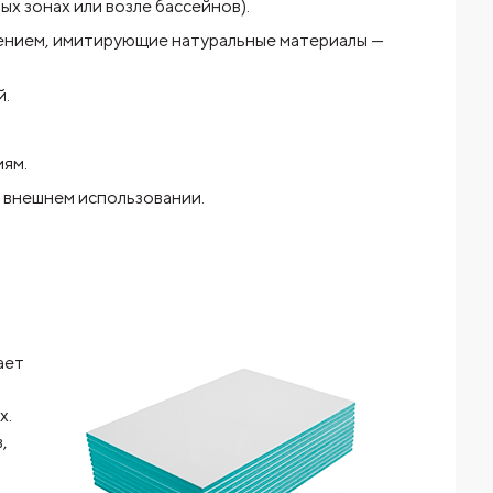
х зонах или возле бассейнов).
шением, имитирующие натуральные материалы —
й.
иям.
 внешнем использовании.
ает
х.
,