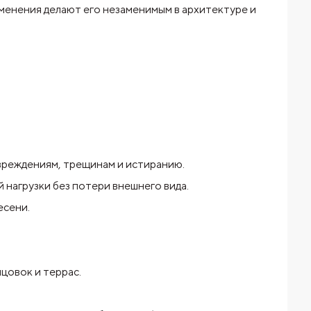
именения делают его незаменимым в архитектуре и
вреждениям, трещинам и истиранию.
 нагрузки без потери внешнего вида.
есени.
цовок и террас.