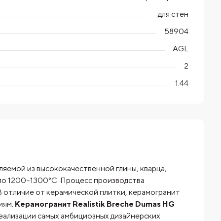
для стен
58904
AGL
2
1.44
ляемой из высококачественной глины, кварца,
оло 1200–1300°C. Процесс производства
В отличие от керамической плитки, керамогранит
иям.
Керамогранит Realistik Breche Dumas HG
еализации самых амбициозных дизайнерских