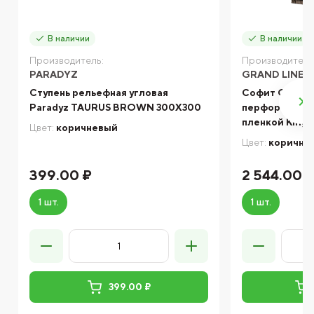
В наличии
В наличии
Производитель:
Производитель
PARADYZ
GRAND LINE
Ступень рельефная угловая
Софит Grand 
Paradyz TAURUS BROWN 300X300
перфорация 0,4
пленкой King 
Цвет:
коричневый
Цвет:
коричне
399.00 ₽
2 544.00 
1 шт.
1 шт.
399.00 ₽