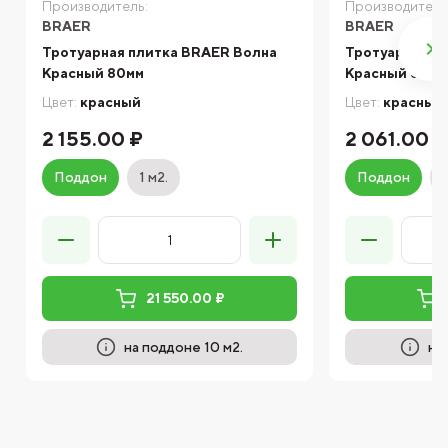
Производитель:
Производитель
BRAER
BRAER
Тротуарная плитка BRAER Волна
Тротуарная п
Красный 80мм
Красный 60мм
Цвет:
красный
Цвет:
красный
2 155.00 ₽
2 061.00 ₽
Поддон
1 м2.
Поддон
21 550.00 ₽
на поддоне 10 м2.
на