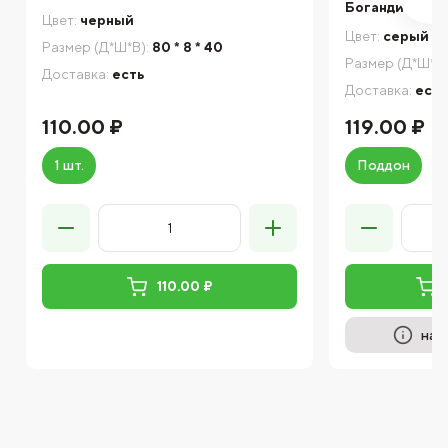
Богандинский
Цвет:
черный
Цвет:
серый
Размер (Д*Ш*В):
80 * 8 * 40
Размер (Д*Ш*В)
Доставка:
есть
Доставка:
есть
110.00 ₽
119.00 ₽
1 шт.
Поддон
110.00 ₽
на 