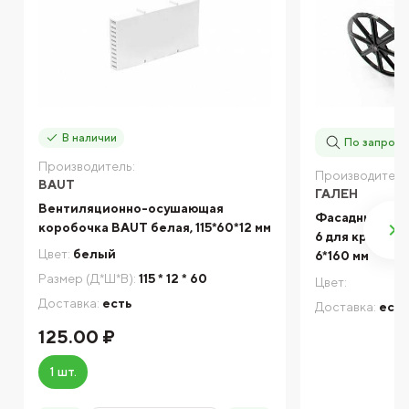
В наличии
По запросу
Производитель:
Производитель
BAUT
ГАЛЕН
Вентиляционно-осушающая
Фасадный дюб
коробочка BAUT белая, 115*60*12 мм
6 для креплен
Цвет:
белый
6*160 мм
Размер (Д*Ш*В):
115 * 12 * 60
Цвет:
Доставка:
есть
Доставка:
есть
125.00 ₽
1 шт.