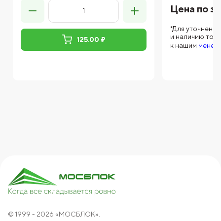
Цена по з
*Для уточнени
и наличию тов
125.00 ₽
к нашим
менед
© 1999 - 2026 «МОСБЛОК».