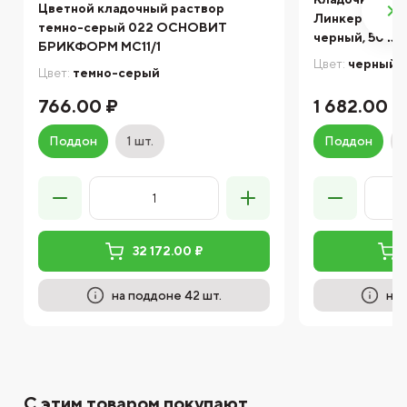
Цветной кладочный раствор
Линкер Оптим
темно-серый 022 ОСНОВИТ
черный, 50 кг
БРИКФОРМ МС11/1
Цвет:
черный
Цвет:
темно-серый
766.00 ₽
1 682.00 ₽
Поддон
1 шт.
Поддон
32 172.00 ₽
на поддоне 42 шт.
на 
С этим товаром покупают