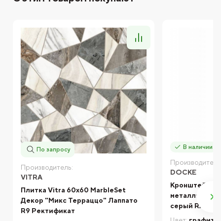
В наличии
По запросу
Производитель
Производитель:
DOCKE
VITRA
Кронштейн же
Плитка Vitra 60х60 MarbleSet
металлически
Декор "Микс Терраццо" Лаппато
серый RAL 70
R9 Ректификат
Цвет:
графито