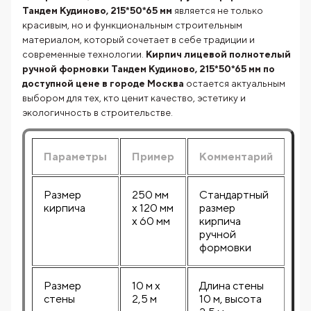
Тандем Кудиново, 215*50*65 мм
является не только
красивым, но и функциональным строительным
материалом, который сочетает в себе традиции и
современные технологии.
Кирпич лицевой полнотелый
ручной формовки Тандем Кудиново, 215*50*65 мм по
доступной цене в городе Москва
остается актуальным
выбором для тех, кто ценит качество, эстетику и
экологичность в строительстве.
Параметры
Пример
Комментарий
Размер
250 мм
Стандартный
кирпича
х 120 мм
размер
х 60 мм
кирпича
ручной
формовки
Размер
10 м х
Длина стены
стены
2,5 м
10 м, высота