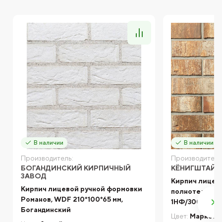
В наличии
В наличии
Производитель:
Производитель
БОГАНДИНСКИЙ КИРПИЧНЫЙ
КЁНИГШТАЙН
ЗАВОД
Кирпич лицев
Кирпич лицевой ручной формовки
полнотелый К
Романов, WDF 210*100*65 мм,
1НФ/300/75 М
Богандинский
Цвет:
Марксбу