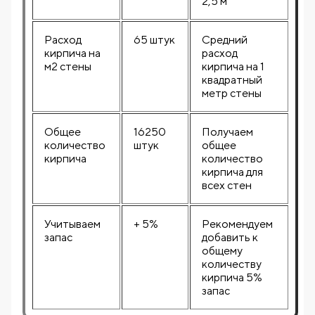
2,5 м
Расход
65 штук
Средний
кирпича на
расход
м2 стены
кирпича на 1
квадратный
метр стены
Общее
16250
Получаем
количество
штук
общее
кирпича
количество
кирпича для
всех стен
Учитываем
+ 5%
Рекомендуем
запас
добавить к
общему
количеству
кирпича 5%
запас