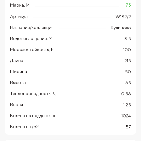
175
Марка, М
Артикул
W182/2
Название/коллекция
Кудиново
Водопоглощение, %
8.5
Морозостойкость, F
100
Длина
215
Ширина
50
Высота
65
Теплопроводность, λ₀
0.56
Вес, кг
1.25
Кол-во на поддоне, шт
1024
Кол-во шт/м2
57