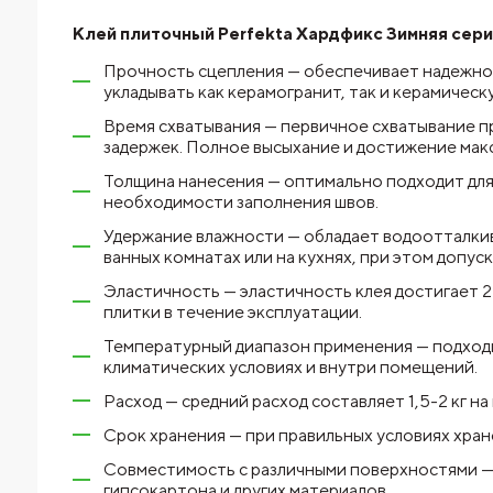
Клей плиточный Perfekta Хардфикс Зимняя серия,
Прочность сцепления — обеспечивает надежное
укладывать как керамогранит, так и керамическу
Время схватывания — первичное схватывание п
задержек. Полное высыхание и достижение макс
Толщина нанесения — оптимально подходит для 
необходимости заполнения швов.
Удержание влажности — обладает водоотталкив
ванных комнатах или на кухнях, при этом допус
Эластичность — эластичность клея достигает 
плитки в течение эксплуатации.
Температурный диапазон применения — подходит
климатических условиях и внутри помещений.
Расход — средний расход составляет 1,5-2 кг н
Срок хранения — при правильных условиях хране
Совместимость с различными поверхностями — о
гипсокартона и других материалов.