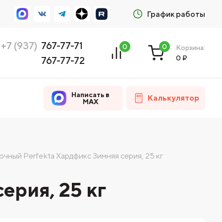
График работы
+7 (937)
767-77-71
0
0
Корзина:
0
₽
767-77-72
Написать в
Калькулятор
MAX
очный Perfekta Хардфикс Зимняя серия, 25 кг
ерия, 25 кг