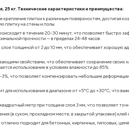
 25 кг.
Технические характеристики и преимущества:
 крепление плитки к различным поверхностям, достигая коэ
ю плитку на стены и полы.
роисходит в течение 20-30 минут, что позволяет быстро за
имальной прочности — в пределах 24-48 часов.
слоя толщиной от 2 до 10 мм, что обеспечивает хорошую ад
ающими свойствами, что обеспечивает сохранение своих ха
кается использование в условиях влажности до 85%.
2-3%, что позволяет компенсировать небольшие деформаци
 для использования в диапазоне от +5°C до +30°C, что важ
а квадратный метр при толщине слоя 3 мм, что позволяет точ
ния (в сухом, прохладном месте, в закрытой упаковке) клей 
тлично подходит для бетонных, кирпичных, гипсовых, цемен