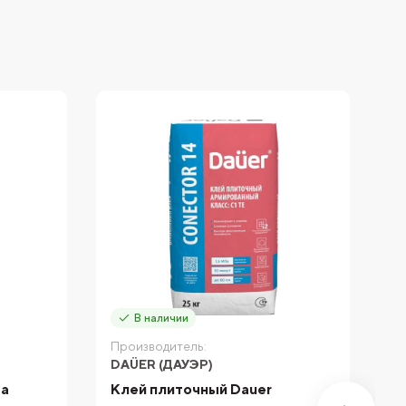
В наличии
Производитель:
П
DAÜER (ДАУЭР)
D
ta
Клей плиточный Dauer
К