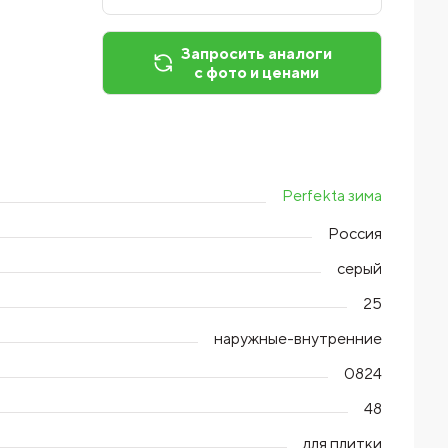
Запросить аналоги
с фото и ценами
Perfekta зима
Россия
серый
25
наружные-внутренние
0824
48
для плитки