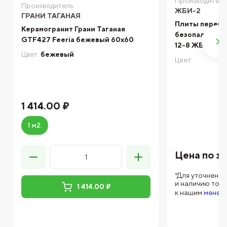
Производитель
Производитель:
ЖБИ-2
ГРАНИ ТАГАНАЯ
Плиты перек
Керамогранит Грани Таганая
безопалубочн
GTF427 Feeria бежевый 60х60
12-8 ЖБИ-2
Цвет:
бежевый
Цвет:
1 414.00 ₽
1 м2.
Цена по з
*Для уточнени
и наличию тов
1 414.00 ₽
к нашим
менед