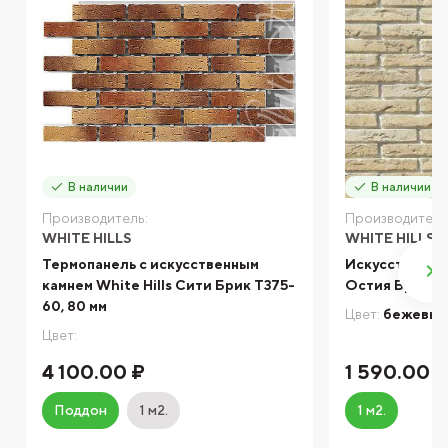
В наличии
В наличии
Производитель:
Производитель
WHITE HILLS
WHITE HILLS
Термопанель с искусственным
Искусственный
камнем White Hills Сити Брик T375-
Остия Брик 3
60, 80 мм
Цвет:
бежевы
Цвет:
4 100.00 ₽
1 590.00 
Поддон
1 м2.
1 м2.