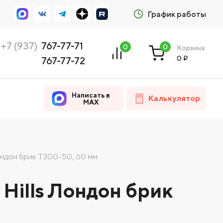
График работы
+7 (937)
767-77-71
0
0
Корзина:
0
₽
767-77-72
Написать в
Калькулятор
MAX
ондон брик T300-50, 60 мм
Hills Лондон брик