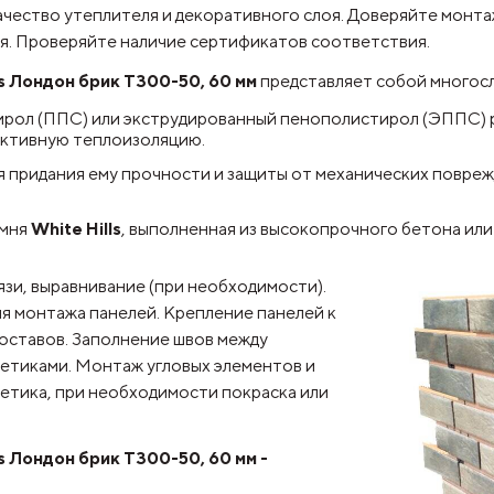
ачество утеплителя и декоративного слоя. Доверяйте монта
я. Проверяйте наличие сертификатов соответствия.
s Лондон брик T300-50, 60 мм
представляет собой многос
ирол (ППС) или экструдированный пенополистирол (ЭППС) 
ктивную теплоизоляцию.
я придания ему прочности и защиты от механических повре
амня
White Hills
, выполненная из высокопрочного бетона ил
язи, выравнивание
(при необходимости).
я монтажа панелей. Крепление панелей к
оставов. Заполнение швов между
етиками. Монтаж угловых элементов и
метика, при необходимости покраска или
s Лондон брик T300-50, 60 мм -