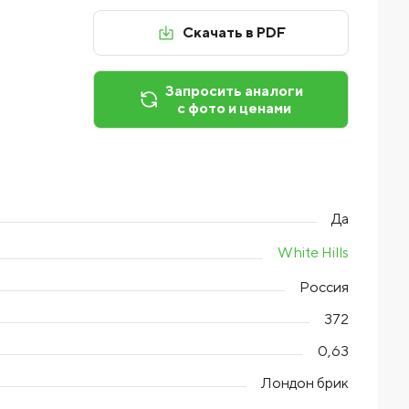
Скачать в PDF
Запросить аналоги
с фото и ценами
Да
White Hills
Россия
372
0,63
Лондон брик