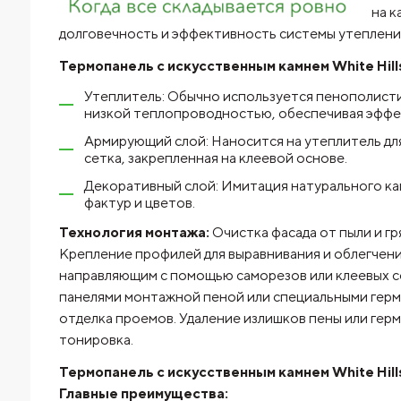
на к
долговечность и эффективность системы утеплени
Термопанель с искусственным камнем White Hill
Утеплитель: Обычно используется пенополист
низкой теплопроводностью, обеспечивая эффе
Армирующий слой: Наносится на утеплитель дл
сетка, закрепленная на клеевой основе.
Декоративный слой: Имитация натурального к
фактур и цветов.
Технология монтажа:
Очистка фасада от пыли и гр
Крепление профилей для выравнивания и облегчени
направляющим с помощью саморезов или клеевых с
панелями монтажной пеной или специальными герм
отделка проемов. Удаление излишков пены или гер
тонировка.
Термопанель с искусственным камнем White Hill
Главные преимущества: