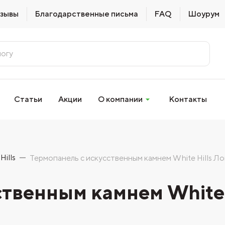
зывы
Благодарственные письма
FAQ
Шоурум
Статьи
Акции
О компании
Контакты
Hills
Термопанель с искусственным камнем White Hills Л
ственным камнем White 