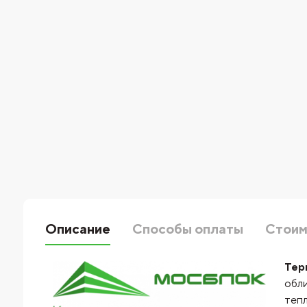
Описание
Способы оплаты
Стоим
Тер
обли
тепл