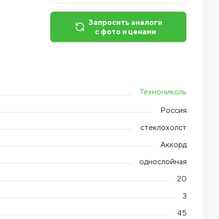
Запросить аналоги
с фото и ценами
Технониколь
Россия
стеклохолст
Аккорд
однослойная
20
3
45