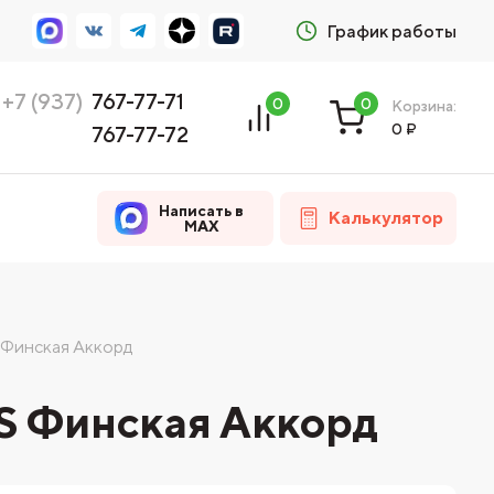
График работы
+7 (937)
767-77-71
0
0
Корзина:
0
₽
767-77-72
Написать в
Калькулятор
MAX
Финская Аккорд
 Финская Аккорд