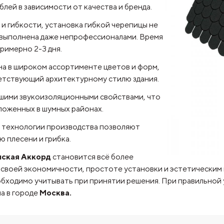
лей в зависимости от качества и бренда.
 и гибкости, установка гибкой черепицы не
 выполнена даже непрофессионалами. Время
римерно 2-3 дня.
на в широком ассортименте цветов и форм,
ветствующий архитектурному стилю здания.
ошими звукоизоляционными свойствами, что
ложенных в шумных районах.
е технологии производства позволяют
 плесени и грибка.
ская Аккорд
становится всё более
своей экономичности, простоте установки и эстетическим 
обходимо учитывать при принятии решения. При правильной 
а в городе
Москва.