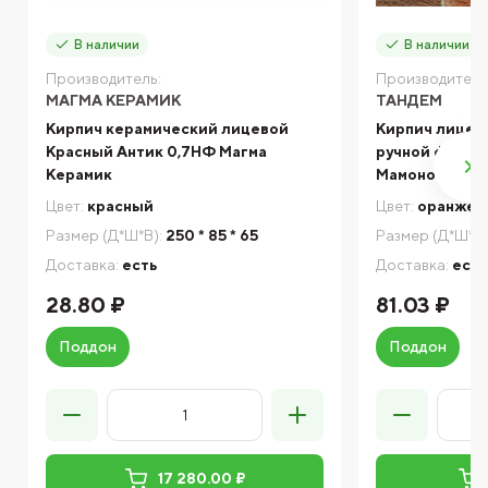
В наличии
В наличии
Производитель:
Производитель
МАГМА КЕРАМИК
ТАНДЕМ
Кирпич керамический лицевой
Кирпич лицев
Красный Антик 0,7НФ Магма
ручной формо
Керамик
Мамоново, 215
Цвет:
красный
Цвет:
оранжев
Размер (Д*Ш*В):
250 * 85 * 65
Размер (Д*Ш*В)
Доставка:
есть
Доставка:
есть
28.80 ₽
81.03 ₽
Поддон
Поддон
17 280.00 ₽