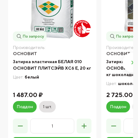
По запросу
По запросу
Производитель:
Производитель
ОСНОВИТ
ОСНОВИТ
Затирка эластичная БЕЛАЯ 010
Затирка цеме
ОСНОВИТ ПЛИТСЭЙВ XC6 E, 20 кг
ОСНОВИТ ПЛИ
кг шоколадны
Цвет:
белый
Цвет:
шоколад
1 487.00 ₽
2 725.00 
Поддон
1 шт.
Поддон