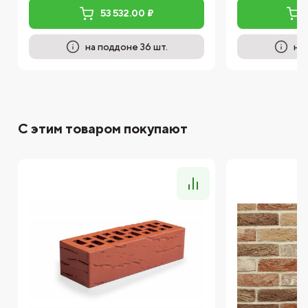
53 532.00 ₽
на поддоне 36 шт.
на
С этим товаром покупают