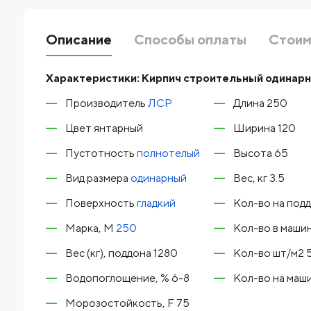
Описание
Способы оплаты
Стоим
Характеристики:
Кирпич строительный одинарн
Производитель
ЛСР
Длина 250
Цвет янтарный
Ширина 120
Пустотность
полнотелый
Высота 65
Вид размера
одинарный
Вес, кг 3.5
Поверхность
гладкий
Кол-во на подд
Марка, М
250
Кол-во в маши
Вес (кг), поддона 1280
Кол-во шт/м2 
Водопоглощение, % 6-8
Кол-во на маши
Морозостойкость, F 75