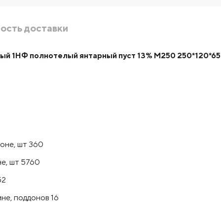
ость доставки
ый 1НФ полнотелый янтарный пуст 13% М250 250*120*65
оне, шт 360
не, шт 5760
52
не, поддонов 16