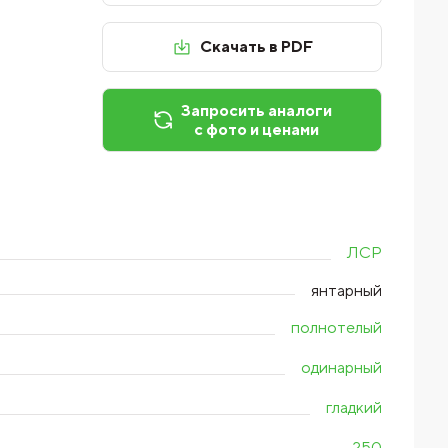
Скачать в PDF
Запросить аналоги
с фото и ценами
ЛСР
янтарный
полнотелый
одинарный
гладкий
250