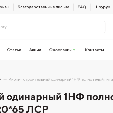
зывы
Благодарственные письма
FAQ
Шоурум
Статьи
Акции
О компании
Контакты
й
Кирпич строительный одинарный 1НФ полнотелый янт
й одинарный 1НФ полн
20*65 ЛСР