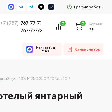
График работы
+7 (937)
767-77-71
0
0
Корзина:
0
₽
767-77-72
Написать в
Калькулятор
MAX
арный пуст 13% М250 250*120*65 ЛСР
отелый янтарный