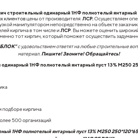
ч строительный одинарный 1НФ полнотелый янтарный п
их клиентов
цены от производителя:
ЛСР.
Осуществляем оп
узкой манипулятором непосредственно на объекте заказчик
ей кирпича в том числе и
ЛСР
. Вы можете оценить широки
именно тот кирпич, который поможет осуществить задуманн
СБЛОК”
с удовольствием ответят на любые строительные во
материал.
Пишите! Звоните! Обращайтесь!
 одинарный 1НФ полнотелый янтарный пуст 13% М250 2
чика
и подборе кирпича
более 500 организаций
ный 1НФ полнотелый янтарный пуст 13% М250 250*120*65 Л