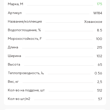
175
Марка, М
Артикул
W184
Название/коллекция
Хованское
Водопоглощение, %
8.5
Морозостойкость, F
100
Длина
215
Ширина
102
Высота
65
Теплопроводность, λ₀
0.56
Вес, кг
2,5
Кол-во на поддоне, шт
512
Кол-во шт/м2
57