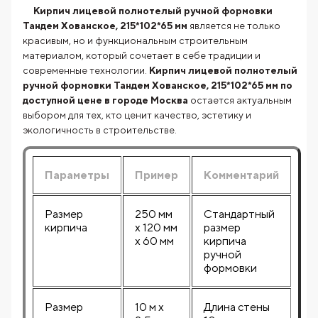
Кирпич лицевой полнотелый ручной формовки
Тандем Хованское, 215*102*65 мм
является не только
красивым, но и функциональным строительным
материалом, который сочетает в себе традиции и
современные технологии.
Кирпич лицевой полнотелый
ручной формовки Тандем Хованское, 215*102*65 мм по
доступной цене в городе Москва
остается актуальным
выбором для тех, кто ценит качество, эстетику и
экологичность в строительстве.
Параметры
Пример
Комментарий
Размер
250 мм
Стандартный
кирпича
х 120 мм
размер
х 60 мм
кирпича
ручной
формовки
Размер
10 м х
Длина стены