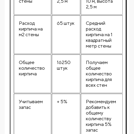
стены
2,5 м
10 м, высота
2,5 м
Расход
65 штук
Средний
кирпича на
расход
м2 стены
кирпича на 1
квадратный
метр стены
Общее
16250
Получаем
количество
штук
общее
кирпича
количество
кирпича для
всех стен
Учитываем
+ 5%
Рекомендуем
запас
добавить к
общему
количеству
кирпича 5%
запас