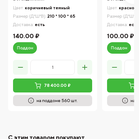
Цвет:
коричневый темный
Цвет:
красно-
Размер (Д*Ш*В):
210 * 100 * 65
Размер (Д*Ш*В)
Доставка:
есть
Доставка:
есть
140.00 ₽
100.00 ₽
Поддон
Поддон
78 400.00 ₽
на поддоне 560 шт.
на 
С этим товаром покупают