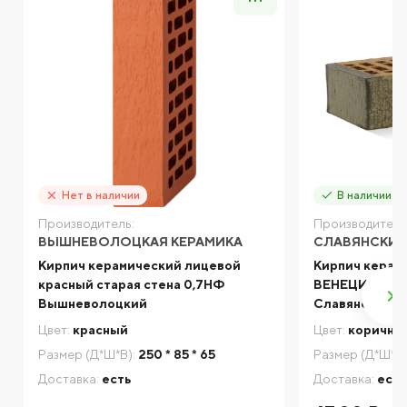
Нет в наличии
В наличии
Производитель:
Производитель
ВЫШНЕВОЛОЦКАЯ КЕРАМИКА
СЛАВЯНСКИЙ
Кирпич керамический лицевой
Кирпич керам
красный старая стена 0,7НФ
ВЕНЕЦИЯ-КР
Вышневолоцкий
Славянский
Цвет:
красный
Цвет:
коричне
Размер (Д*Ш*В):
250 * 85 * 65
Размер (Д*Ш*В)
Доставка:
есть
Доставка:
есть