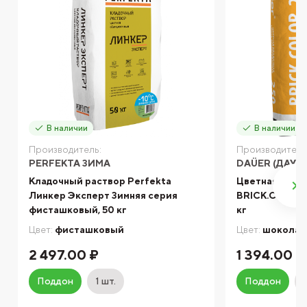
В наличии
В наличии
Производитель:
Производитель
PERFEKTA ЗИМА
DAÜER (ДАУЭ
Кладочный раствор Perfekta
Цветная кладо
Линкер Эксперт Зимняя серия
BRICK.COLOR 
фисташковый, 50 кг
кг
Цвет:
фисташковый
Цвет:
шоколад
2 497.00 ₽
1 394.00 ₽
Поддон
1 шт.
Поддон