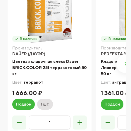
В наличии
В наличии
Производитель:
Производитель
DAÜER (ДАУЭР)
PERFEKTA ЗИ
Цветная кладочная смесь Dauer
Кладочный ра
BRICK.COLOR 251 терракотовый 50
Линкер Станд
кг
50 кг
Цвет:
терракот
Цвет:
антраци
1 666.00 ₽
1 361.00 ₽
Поддон
1 шт.
Поддон