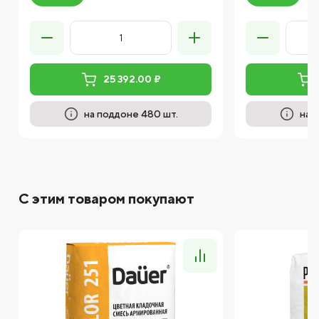
25 392.00 ₽
на поддоне 480 шт.
на 
С этим товаром покупают