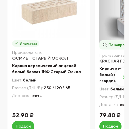
В наличии
По запросу
Производитель:
Производитель
ОСМИБТ СТАРЫЙ ОСКОЛ
КРАСНАЯ ГВ
Кирпич керамический лицевой
Кирпич керам
белый бархат 1НФ Старый Оскол
белый гладки
Цвет:
белый
гвардия
Размер (Д*Ш*В):
250 * 120 * 65
Цвет:
белый
Доставка:
есть
Размер (Д*Ш*В)
Доставка:
есть
52.90 ₽
79.80 ₽
Поддон
Поддон