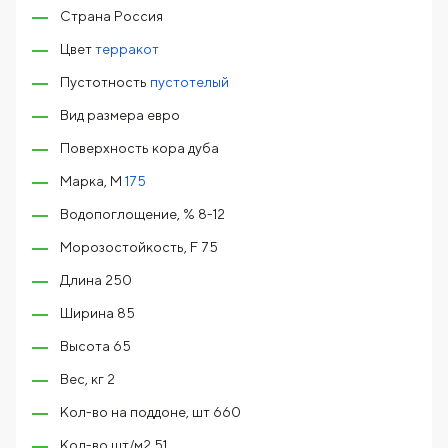
Страна Россия
Цвет
терракот
Пустотность
пустотелый
Вид размера евро
Поверхность кора дуба
Марка, М
175
Водопоглощение, % 8-12
Морозостойкость, F 75
Длина 250
Ширина 85
Высота 65
Вес, кг 2
Кол-во на поддоне, шт 660
Кол-во шт/м2 51