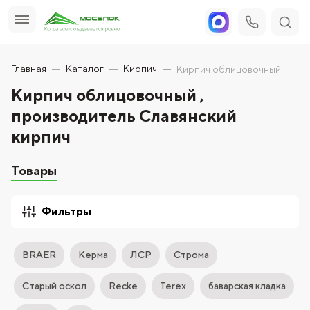
Главная
Каталог
Кирпич
Кирпич облицовочный
Кирпич облицовочный ,
производитель Славянский
кирпич
Товары
Фильтры
BRAER
Керма
ЛСР
Строма
Старый оскол
Recke
Terex
баварская кладка