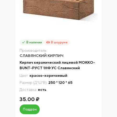
В наличии
В шоуруме
Производитель:
СЛАВЯНСКИЙ КИРПИЧ
Кирпич керамический лицевой МОККО-
BUNT-РУСТ 1НФ УС Славянский
Цвет:
красно-коричневый
Размер (Д*Ш*В):
250 * 120 * 65
Доставка:
есть
35.00 ₽
Поддон