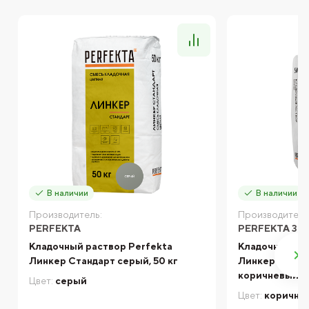
В наличии
В наличии
Производитель:
Производитель
PERFEKTA
PERFEKTA ЗИ
Кладочный раствор Perfekta
Кладочный ра
Линкер Стандарт серый, 50 кг
Линкер Станд
коричневый, 5
Цвет:
серый
Цвет:
коричне