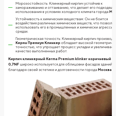
Морозостойкость: Клинкерный кирпич устойчив к
замораживанию и оттаиванию, что делает его подходящи
использования в условиях холодного климата города
Мос
Устойчивость к химическим веществам: Он не боится
воздействия различных химических веществ, что позволяе
использовать его в промышленных и химически агрессив
средах.
Геометрическая точность: Клинкерный кирпич производи
Керма Премиум Клинкер
обладает высокой геометриче
точностью, что упрощает процесс укладки и увеличивает
качество выполненных работ.
Кирпич клинкерный Kerma Premium klinker коричневый б
0,7NF
широко используется для облицовки фасадов зданий
благодаря
своей эстетике и долговечности города
Москва
. 