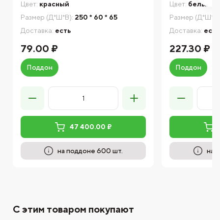
Цвет:
красный
Цвет:
белый
Размер (Д*Ш*В):
250 * 60 * 65
Размер (Д*Ш*В)
Доставка:
есть
Доставка:
есть
79.00 ₽
227.30 ₽
Поддон
Поддон
47 400.00 ₽
на поддоне 600 шт.
на 
С этим товаром покупают