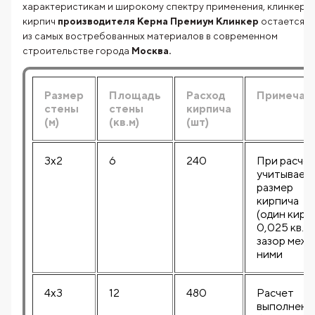
характеристикам и широкому спектру применения, клинкерн
кирпич
производителя Керма Премиум Клинкер
остается о
из самых востребованных материалов в современном
строительстве города
Москва.
Размер
Площадь
Расход
Примечан
стены
стены
кирпича
(м)
(кв.м)
(шт)
3x2
6
240
При расче
учитывает
размер
кирпича
(один кирп
0,025 кв.м)
зазор межд
ними
4x3
12
480
Расчет
выполнен