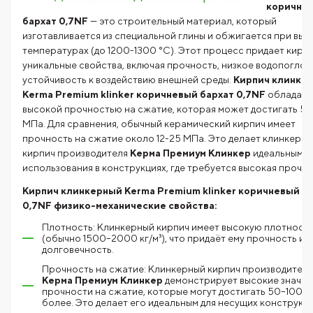
коричне
бархат 0,7NF
— это строительный материал, который
изготавливается из специальной глины и обжигается при выс
температурах (до 1200-1300 °C). Этот процесс придает кирп
уникальные свойства, включая прочность, низкое водопогло
устойчивость к воздействию внешней среды.
Кирпич клинке
Kerma Premium klinker коричневый бархат 0,7NF
обладает
высокой прочностью на сжатие, которая может достигать 5
МПа. Для сравнения, обычный керамический кирпич имеет
прочность на сжатие около 12-25 МПа. Это делает клинкерн
кирпич производителя
Керма Премиум Клинкер
идеальным д
использования в конструкциях, где требуется высокая прочно
Кирпич клинкерный Kerma Premium klinker коричневый б
0,7NF физико-механические свойства:
Плотность: Клинкерный кирпич имеет высокую плотност
(обычно 1500–2000 кг/м³), что придаёт ему прочность и
долговечность.
Прочность на сжатие: Клинкерный кирпич производителя
Керма Премиум Клинкер
демонстрирует высокие значен
прочности на сжатие, которые могут достигать 50–100 М
более. Это делает его идеальным для несущих конструкци