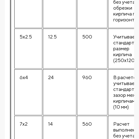
без учета
обрезки
кирпича по
горизонта
5x2.5
12.5
500
Учитывает
стандартн
размер
кирпича
(250x120 м
6x4
24
960
В расчете
учитывает
стандартн
зазор межд
кирпичами
(10 мм)
7x2
14
560
Расчет
выполнен
без учета