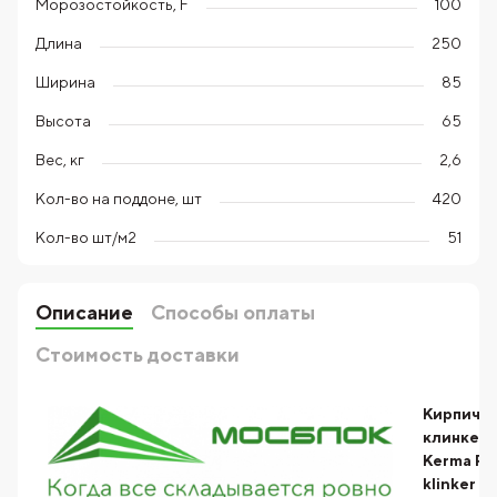
Морозостойкость, F
100
Длина
250
Ширина
85
Высота
65
Вес, кг
2,6
Кол-во на поддоне, шт
420
Кол-во шт/м2
51
Описание
Способы оплаты
Стоимость доставки
Кирпич
клинкер
Kerma P
klinker