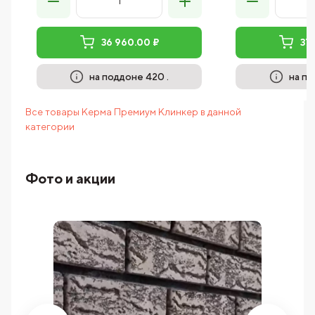
36 960.00 ₽
37
на поддоне 420 .
на по
Все товары Керма Премиум Клинкер в данной
категории
Фото и акции