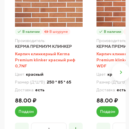
В наличии
В шоуруме
В наличии
Производитель:
Производитель:
КЕРМА ПРЕМИУМ КЛИНКЕР
КЕРМА ПРЕМИ
Кирпич клинкерный Kerma
Кирпич клинке
Premium klinker красный риф
Premium klinke
0,7NF
WDF
Цвет:
красный
Цвет:
красный
Размер (Д*Ш*В):
250 * 85 * 65
Размер (Д*Ш*В):
Доставка:
есть
Доставка:
есть
88.00 ₽
88.00 ₽
Поддон
Поддон