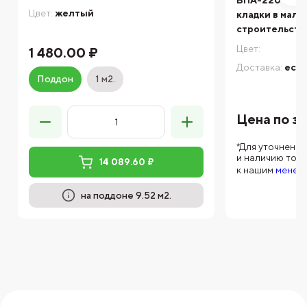
БПА-220-4-2П
Цвет:
желтый
кладки в мал
строительстве
Цвет:
1 480.00 ₽
Доставка:
есть
Поддон
1 м2.
Цена по з
*Для уточнени
и наличию тов
14 089.60 ₽
к нашим
менед
на поддоне 9.52 м2.