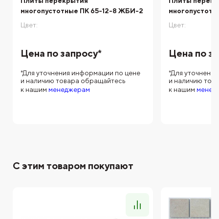
Плиты перекрытия
Плиты перек
многопустотные ПК 65-12-8 ЖБИ-2
многопустотн
Цвет:
Цвет:
Цена по запросу*
Цена по з
*Для уточнения информации по цене
*Для уточнени
и наличию товара обращайтесь
и наличию тов
к нашим
менеджерам
к нашим
менед
С этим товаром покупают