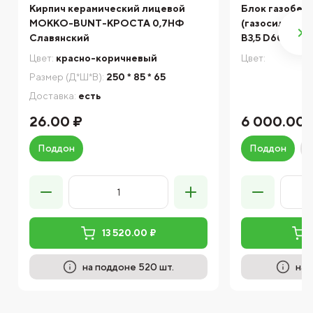
Кирпич керамический лицевой
Блок газобет
МОККО-BUNT-КРОСТА 0,7НФ
(газосиликат
Славянский
B3,5 D600 ДС
Цвет:
красно-коричневый
Цвет:
Размер (Д*Ш*В):
250 * 85 * 65
Доставка:
есть
26.00 ₽
6 000.00 
Поддон
Поддон
13 520.00 ₽
на поддоне 520 шт.
на 