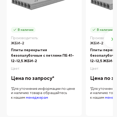
В наличии
В наличии
Производитель:
Производитель
ЖБИ-2
ЖБИ-2
Плиты перекрытия
Плиты перек
безопалубочные с петлями ПБ 41-
безопалубочн
12-12,5 ЖБИ-2
12-12,5 ЖБИ-2
Цвет:
Цвет:
Цена по запросу*
Цена по з
*Для уточнения информации по цене
*Для уточнени
и наличию товара обращайтесь
и наличию тов
к нашим
менеджерам
к нашим
менед