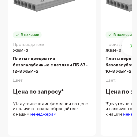
В наличии
В наличии
Производитель:
Производитель
ЖБИ-2
ЖБИ-2
Плиты перекрытия
Плиты перек
безопалубочные с петлями ПБ 67-
безопалубочны
12-8 ЖБИ-2
10-8 ЖБИ-2
Цвет:
Цвет:
Цена по запросу*
Цена по з
*Для уточнения информации по цене
*Для уточнени
и наличию товара обращайтесь
и наличию тов
к нашим
менеджерам
к нашим
менед