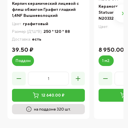
Кирпич керамический лицевой с
Керамогранит
флеш обжигом Графит гладкий
Statuario Gold
1,4NF Вышневолоцкий
N20332
Цвет:
графитовый
Цвет:
Размер (Д*Ш*В):
250 * 120 * 88
Доставка:
есть
39.50 ₽
8 950.00 
Поддон
1 м2.
12 640.00 ₽
на поддоне 320 шт.