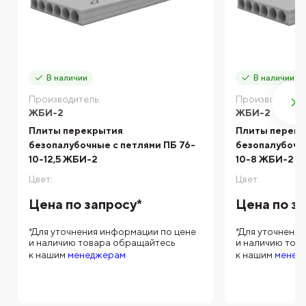
В наличии
В наличии
Производитель:
Производитель
ЖБИ-2
ЖБИ-2
Плиты перекрытия
Плиты перек
безопалубочные с петлями ПБ 76-
безопалубочны
10-12,5 ЖБИ-2
10-8 ЖБИ-2
Цвет:
Цвет:
Цена по запросу*
Цена по з
*Для уточнения информации по цене
*Для уточнени
и наличию товара обращайтесь
и наличию тов
к нашим
менеджерам
к нашим
менед