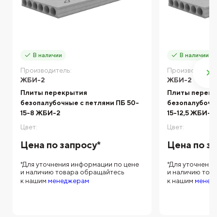
В наличии
В наличии
Производитель:
Производитель
ЖБИ-2
ЖБИ-2
Плиты перекрытия
Плиты перек
безопалубочные с петлями ПБ 50-
безопалубочн
15-8 ЖБИ-2
15-12,5 ЖБИ-2
Цвет:
Цвет:
Цена по запросу*
Цена по з
*Для уточнения информации по цене
*Для уточнени
и наличию товара обращайтесь
и наличию тов
к нашим
менеджерам
к нашим
менед