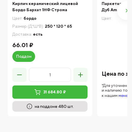
Кирпич керамический лицевой
Паркетная доск
Бордо Бархат 1НФ Строма
Дуб Amazon Mo
Цвет:
бордо
Цвет:
Размер (Д*Ш*В):
250 * 120 * 65
Доставка:
есть
66.01 ₽
Поддон
Цена по з
*Для уточнени
и наличию тов
31 684.80 ₽
к нашим
менед
на поддоне 480 шт.