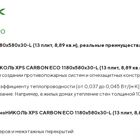
580х30-L (13 плит, 8,89 кв.м), реальные преимущества
ОЛЬ XPS CARBON ECO 1180х580х30-L (13 плит, 8,89 кв.
и создании противопожарных систем и огнезащитных констр
оэффициенту теплопроводности (от 0,037 до 0,045 Вт/(м·К)
вание. Например, в жилых домах утепление стен толщиной 1
ноНИКОЛЬ XPS CARBON ECO 1180х580х30-L (13 плит, 8,8
ьеров и межэтажных перекрытий.