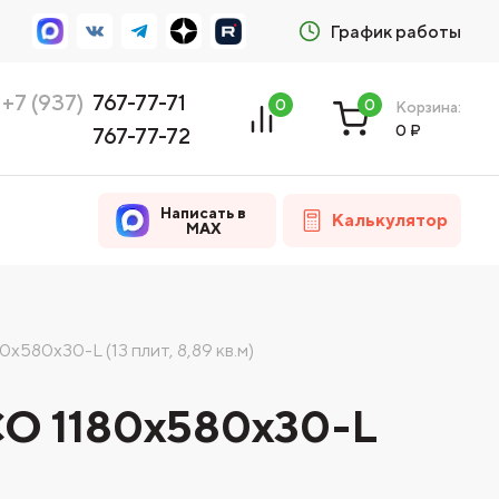
График работы
+7 (937)
767-77-71
0
0
Корзина:
0
₽
767-77-72
Написать в
Калькулятор
MAX
80х30-L (13 плит, 8,89 кв.м)
O 1180х580х30-L