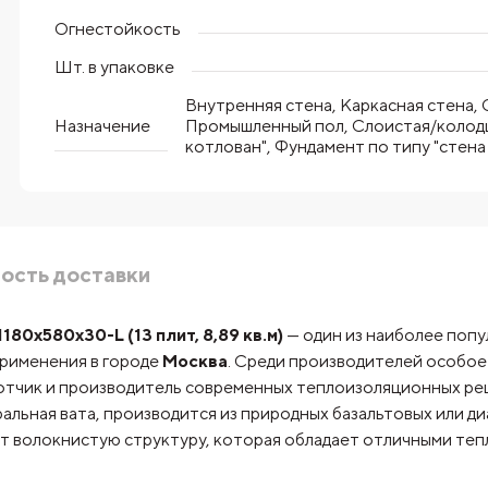
Огнестойкость
Шт. в упаковке
Внутренняя стена, Каркасная стена, 
Назначение
Промышленный пол, Слоистая/колодц
котлован", Фундамент по типу "стена
ость доставки
х580х30-L (13 плит, 8,89 кв.м)
— один из наиболее поп
применения в городе
Москва
. Среди производителей особое
ботчик и производитель современных теплоизоляционных ре
ральная вата, производится из природных базальтовых или 
ют волокнистую структуру, которая обладает отличными те