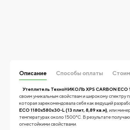
Описание
Способы оплаты
Стоим
Утеплитель ТехноНИКОЛЬ XPS CARBON ECO 1180
своим уникальным свойствам и широкому спектру 
которая зарекомендовала себя как ведущий разра
ECO 1180х580х30-L (13 плит, 8,89 кв.м)
, или мине
температурах около 1500°C. В результате получа
огнестойкими свойствами.