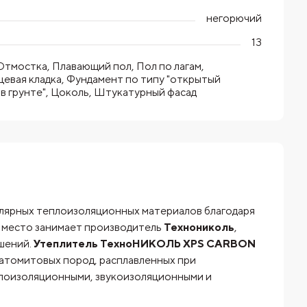
негорючий
13
Отмостка, Плавающий пол, Пол по лагам,
евая кладка, Фундамент по типу "открытый
 в грунте", Цоколь, Штукатурный фасад
улярных теплоизоляционных материалов благодаря
 место занимает производитель
Технониколь
,
шений.
Утеплитель ТехноНИКОЛЬ XPS CARBON
диатомитовых пород, расплавленных при
плоизоляционными, звукоизоляционными и