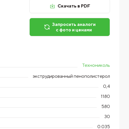
Скачать в PDF
Запросить аналоги
с фото и ценами
Технониколь
экструдированный пенополистерол
0,4
1180
580
30
0.035