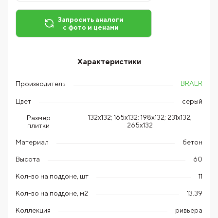
Запросить аналоги
с фото и ценами
Характеристики
BRAER
Производитель
Цвет
серый
132х132; 165х132; 198х132; 231х132;
Размер
265x132
плитки
Материал
бетон
Высота
60
Кол-во на поддоне, шт
11
Кол-во на поддоне, м2
13.39
Коллекция
ривьера