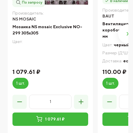
В наличии
По запросу
Производитель
Производитель:
BAUT
NS MOSAIC
Вентиляцион
Мозаика NS mosaic Exclusive NO-
коробочка BA
299 305x305
мм
Цвет:
Цвет:
черный
Размер (Д*Ш*В)
Доставка:
есть
1 079.61 ₽
110.00 ₽
1 шт.
1 шт.
1 079.61 ₽