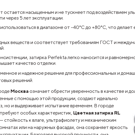
т остается насыщенным и не тускнеет под воздействием ул
и через 5 лет эксплуатации.
спользоваться в диапазоне от –40°C до +80°C, что делает 
дных веществ и соответствует требованиям ГОСТ и междун
й.
нсистенции, затирка Perfekta легко наносится и равномерн
вышает качество отделки.
менное и надежное решение для профессиональных и домаш
товых решений.
ороде
Москва
означает обрести уверенность в качестве и д
ненные с помощью этой продукции, создают идеально
аз, но и выдерживает испытание временем. В городе
и требуют особых характеристик,
Цветная затирка RL
— стойкость к влаге, ультрафиолету и механическим
комнатах или на наружных фасадах, она сохраняет яркость
эксплуатации. Благодаря высокой прочности, она