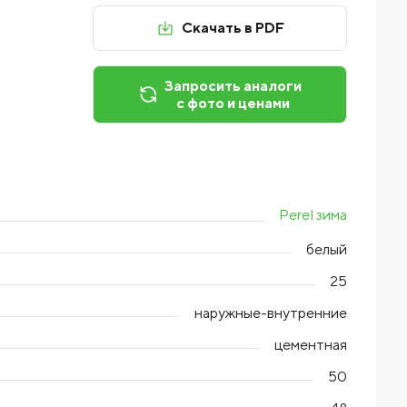
Скачать в PDF
Запросить аналоги
с фото и ценами
Perel зима
белый
25
наружные-внутренние
цементная
50