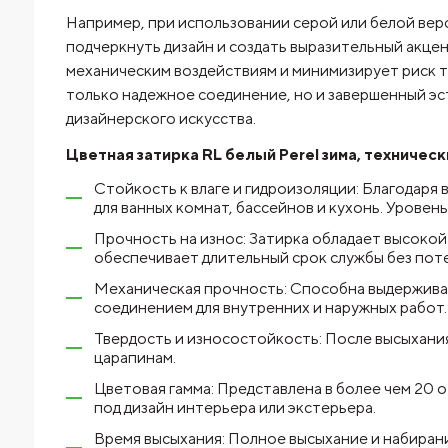
Например, при использовании серой или белой верс
подчеркнуть дизайн и создать выразительный акцент
механическим воздействиям и минимизирует риск т
только надежное соединение, но и завершенный эс
дизайнерского искусства.
Цветная затирка RL белый Perel зима, техничес
Стойкость к влаге и гидроизоляции: Благодаря
для ванных комнат, бассейнов и кухонь. Урове
Прочность на износ: Затирка обладает высоко
обеспечивает длительный срок службы без поте
Механическая прочность: Способна выдерживать
соединением для внутренних и наружных работ.
Твердость и износостойкость: После высыхания
царапинам.
Цветовая гамма: Представлена в более чем 20 
под дизайн интерьера или экстерьера.
Время высыхания: Полное высыхание и набиран