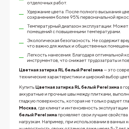
отделочных работ.
Удержание цвета: После полного высыхания цве
сохранением более 95% первоначальной яркост
Температурный диапазон эксплуатации: Может и
помещений с повышенными температурами.
Экологическая безопасность: Не содержит вре
что важно для жилых и общественных помещени
Легкость нанесения: Благодаря оптимальной ко
инструментов, что снижает трудозатраты и по
Цветная затирка RL белый Perel зима
— это совре
технические характеристики и широкий выбор цве
Купить
Цветная затирка RL белый Perel зима
в г
аккуратные и прочные швы между плитками, выпол
гладкую поверхность, которая не только радует гл
Москва
, где климат и интенсивность эксплуатаци
белый Perel зима
проявляет свои лучшие свойства 
нагрузкам. Например, при использовании в ванных 
и целостность своих оттенков даже через 5-7 лет 