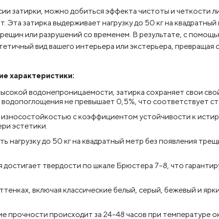
ии затирки, можно добиться эффекта чистоты и четкости ли
. Эта затирка выдерживает нагрузку до 50 кг на квадратный
рещин или разрушений со временем. В результате, с помощ
тетичный вид вашего интерьера или экстерьера, превращая
кие характеристики:
 высокой водонепроницаемости, затирка сохраняет свои сво
нь водопоглощения не превышает 0,5%, что соответствует ст
й износостойкостью с коэффициентом устойчивости к истир
ри эстетики.
 нагрузку до 50 кг на квадратный метр без появления трещ
 достигает твердости по шкале Брюстера 7–8, что гарантир
оттенках, включая классические белый, серый, бежевый и яр
ие прочности происходит за 24–48 часов при температуре о