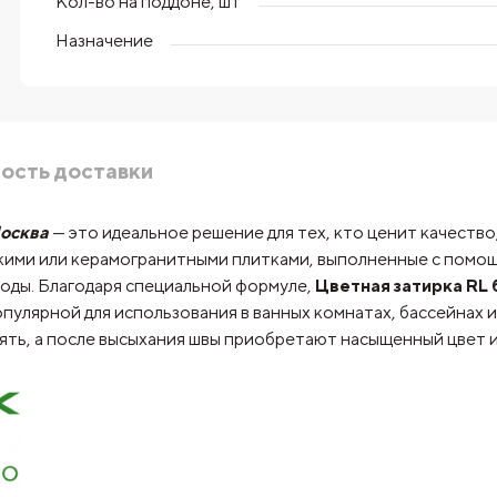
Кол-во на поддоне, шт
Назначение
ость доставки
осква
— это идеальное решение для тех, кто ценит качество
кими или керамогранитными плитками, выполненные с помощ
 годы. Благодаря специальной формуле,
Цветная затирка RL 
популярной для использования в ванных комнатах, бассейнах 
ять, а после высыхания швы приобретают насыщенный цвет и