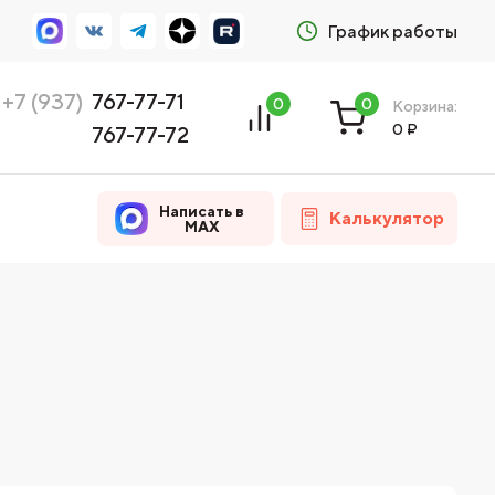
График работы
+7 (937)
767-77-71
0
0
Корзина:
0
₽
767-77-72
Написать в
Калькулятор
MAX