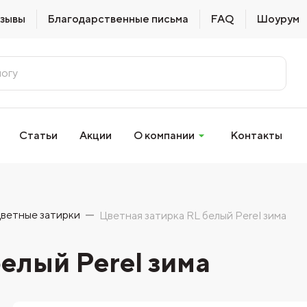
зывы
Благодарственные письма
FAQ
Шоурум
Статьи
Акции
О компании
Контакты
ветные затирки
Цветная затирка RL белый Perel зима
елый Perel зима