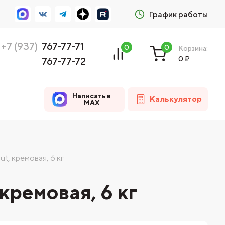
График работы
+7 (937)
767-77-71
0
0
Корзина:
0
₽
767-77-72
Написать в
Калькулятор
MAX
t, кремовая, 6 кг
кремовая, 6 кг