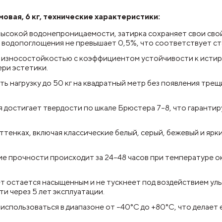
овая, 6 кг, технические характеристики:
 высокой водонепроницаемости, затирка сохраняет свои сво
нь водопоглощения не превышает 0,5%, что соответствует ст
й износостойкостью с коэффициентом устойчивости к истир
ри эстетики.
 нагрузку до 50 кг на квадратный метр без появления трещ
 достигает твердости по шкале Брюстера 7–8, что гарантир
оттенках, включая классические белый, серый, бежевый и яр
ие прочности происходит за 24–48 часов при температуре о
т остается насыщенным и не тускнеет под воздействием ул
и через 5 лет эксплуатации.
спользоваться в диапазоне от –40°C до +80°C, что делает 