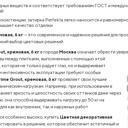
дных веществ и соответствует требованиям ГОСТ и междун
й.
нсистенции, затирка Perfekta легко наносится и равномерн
вышает качество отделки.
овая, 6 кг
— это современное и надежное решение для про
окий выбор цветовых решений.
t, кремовая, 6 кг
в городе
Москва
означает обрести увере
швы между плитками, выполненные с помощью этой
 которая не только радует глаз, но и выдерживает
т и интенсивность эксплуатации требуют особых
ime Grout, кремовая, 6 кг
проявляет свои лучшие
ханическим нагрузкам. Например, при использовании в
раняет яркость и целостность своих оттенков даже через
, она способна выдерживать нагрузку до 50 кг на
ля как внутренних, так и наружных работ.
тся особенно высоко, купить
Цветная декоративная
естировать в решение, которое обеспечит эстетичный и