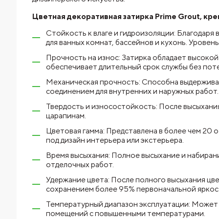
Цветная декоративная затирка Prime Grout, крем
Стойкость к влаге и гидроизоляции: Благодаря
для ванных комнат, бассейнов и кухонь. Урове
Прочность на износ: Затирка обладает высоко
обеспечивает длительный срок службы без поте
Механическая прочность: Способна выдерживать
соединением для внутренних и наружных работ.
Твердость и износостойкость: После высыхания
царапинам.
Цветовая гамма: Представлена в более чем 20 
под дизайн интерьера или экстерьера.
Время высыхания: Полное высыхание и набиран
отделочных работ.
Удержание цвета: После полного высыхания цве
сохранением более 95% первоначальной яркост
Температурный диапазон эксплуатации: Может и
помещений с повышенными температурами.