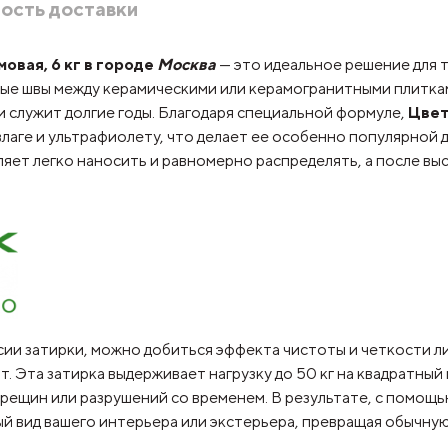
ость доставки
овая, 6 кг в городе
Москва
— это идеальное решение для т
тные швы между керамическими или керамогранитными плитка
 и служит долгие годы. Благодаря специальной формуле,
Цвет
аге и ультрафиолету, что делает ее особенно популярной д
ляет легко наносить и равномерно распределять, а после в
ии затирки, можно добиться эффекта чистоты и четкости ли
. Эта затирка выдерживает нагрузку до 50 кг на квадратный
рещин или разрушений со временем. В результате, с помощ
й вид вашего интерьера или экстерьера, превращая обычну