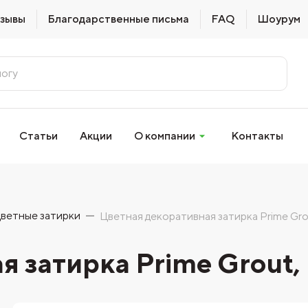
зывы
Благодарственные письма
FAQ
Шоурум
Статьи
Акции
О компании
Контакты
ветные затирки
Цветная декоративная затирка Prime Grou
 затирка Prime Grout, 