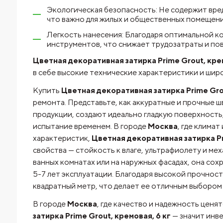
Экологическая безопасность: Не содержит вре
что важно для жилых и общественных помещени
Легкость нанесения: Благодаря оптимальной ко
инструментов, что снижает трудозатраты и по
Цветная декоративная затирка Prime Grout, крем
в себе высокие технические характеристики и шир
Купить
Цветная декоративная затирка Prime Grou
ремонта. Представьте, как аккуратные и прочные 
продукции, создают идеально гладкую поверхность,
испытание временем. В городе
Москва
, где клима
характеристик,
Цветная декоративная затирка Pr
свойства — стойкость к влаге, ультрафиолету и ме
ванных комнатах или на наружных фасадах, она сох
5-7 лет эксплуатации. Благодаря высокой прочности
квадратный метр, что делает ее отличным выбором д
В городе
Москва
, где качество и надежность ценя
затирка Prime Grout, кремовая, 6 кг
— значит инв