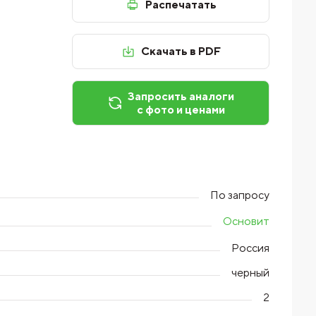
Распечатать
Скачать в PDF
Запросить аналоги
с фото и ценами
По запросу
Основит
Россия
черный
2