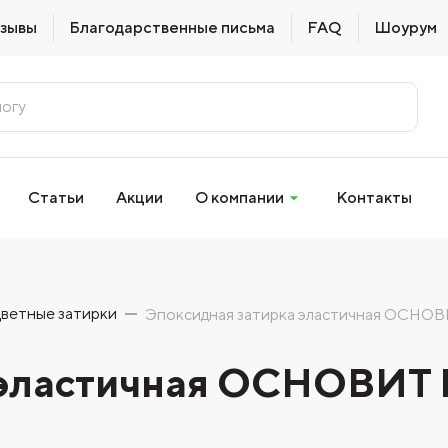
зывы
Благодарственные письма
FAQ
Шоурум
Статьи
Акции
О компании
Контакты
ветные затирки
Эпоксидная затирка эластичная ОСНОВ
а эластичная ОСНОВИТ