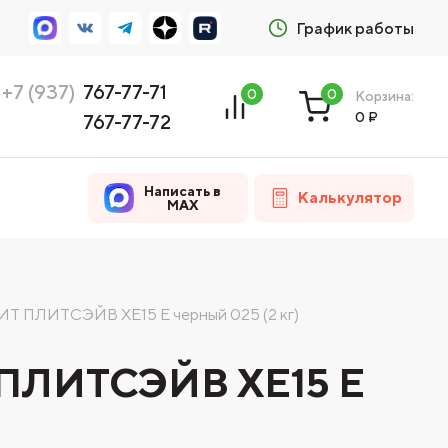
График работы
+7 (937)
767-77-71
0
0
Корзина:
0
₽
767-77-72
Написать в
Калькулятор
MAX
ИТ ПЛИТСЭЙВ XE15 Е черный 025 (2 кг)
 ПЛИТСЭЙВ XE15 Е