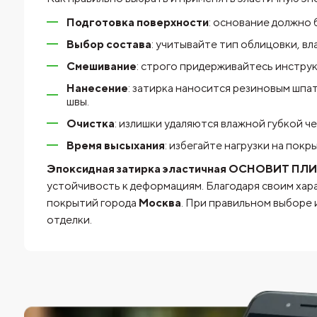
Подготовка поверхности
: основание должно 
Выбор состава
: учитывайте тип облицовки, в
Смешивание
: строго придерживайтесь инстру
Нанесение
: затирка наносится резиновым шпа
швы.
Очистка
: излишки удаляются влажной губкой че
Время высыхания
: избегайте нагрузки на покр
Эпоксидная затирка эластичная ОСНОВИТ ПЛИТ
устойчивость к деформациям. Благодаря своим хар
покрытий города
Москва
. При правильном выборе
отделки.