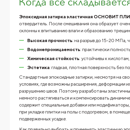
Эпоксидная затирка эластичная ОСНОВИТ ПЛИТ
отвердитель. После смешивания она образует очен
склонны к впитыванию влаги и образованию трещин
Высокая прочность
: на разрыв до 15-20 МПа,
Водонепроницаемость
: практически полнос
Химическая стойкость
: устойчивы к кислотам
Эстетика
: гладкая, плотная поверхность без п
Стандартные эпоксидные затирки, несмотря на св
условиях, где возможны расширения, деформации и
разрушению швов. Поэтому разработаны эластичн
немного растягиваться и компенсировать динамиче
содержит специальные добавки или модификаторы,
при укладке плитки на полы с подогревом, в помещ
подверженных усадке.
Как правильно выбрать и применять эластичную э