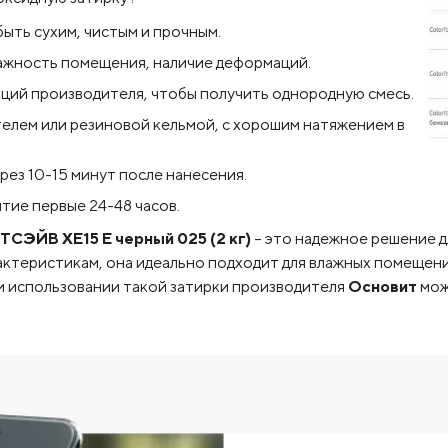
быть сухим, чистым и прочным.
лажность помещения, наличие деформаций.
кций производителя, чтобы получить однородную смесь.
телем или резиновой кельмой, с хорошим натяжением в
рез 10-15 минут после нанесения.
ытие первые 24-48 часов.
СЭЙВ XE15 Е черный 025 (2 кг)
– это надежное решение д
актеристикам, она идеально подходит для влажных помещени
 и использовании такой затирки производителя
Основит
мож