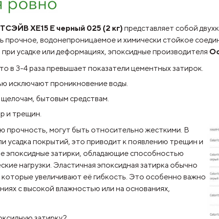
СЭЙВ XE15 Е черный 025 (2 кг)
представляет собой двухк
ь прочное, водонепроницаемое и химически стойкое соедин
 при усадке или деформациях, эпоксидные производителя
О
 что в 3-4 раза превышает показатели цементных затирок.
тью исключают проникновение воды.
, щелочам, бытовым средствам.
ор и трещин.
ою прочность, могут быть относительно
жесткими. В
ли усадка покрытий, это приводит к появлению трещин и
ые эпоксидные затирки, обладающие способностью
ские нагрузки. Эластичная эпоксидная затирка обычно
 которые увеличивают её гибкость. Это особенно важно
ениях с высокой влажностью или на основаниях,
поксидную затирку?