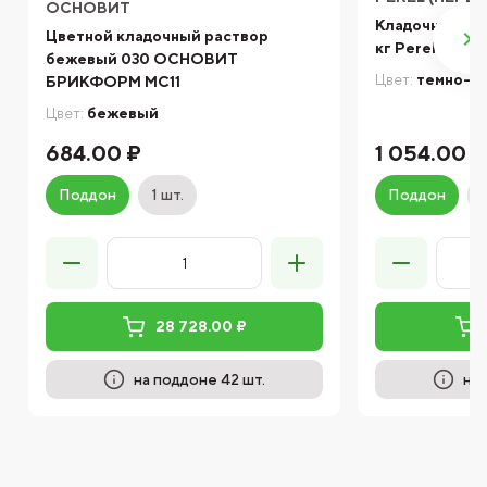
ОСНОВИТ
Кладочная сме
Цветной кладочный раствор
кг Perel
бежевый 030 ОСНОВИТ
Цвет:
темно-с
БРИКФОРМ MC11
Цвет:
бежевый
684.00 ₽
1 054.00 ₽
Поддон
1 шт.
Поддон
28 728.00 ₽
на поддоне 42 шт.
на 