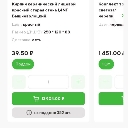
Кирпич керамический лицевой
Комплект тру
красный старая стена 1,4NF
снегозадержа
Вышневолоцкий
черепичной к
Цвет:
красный
Цвет:
черный
Размер (Д*Ш*В):
250 * 120 * 88
Доставка:
есть
39.50 ₽
1 451.00 ₽
Поддон
1 шт.
13 904.00 ₽
на поддоне 352 шт.