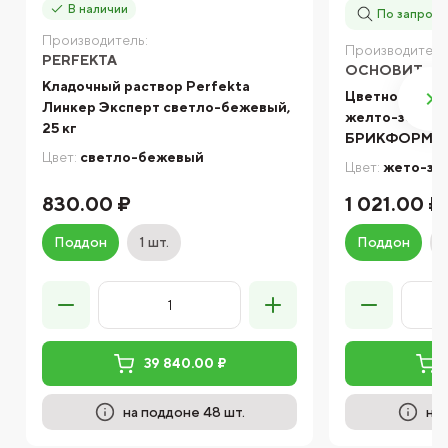
В наличии
По запросу
Производитель:
Производитель
PERFEKTA
ОСНОВИТ
Кладочный раствор Perfekta
Цветной клад
Линкер Эксперт светло-бежевый,
желто-зелен
25 кг
БРИКФОРМ M
Цвет:
светло-бежевый
Цвет:
жето-зе
830.00 ₽
1 021.00 ₽
Поддон
1 шт.
Поддон
39 840.00 ₽
на поддоне 48 шт.
на 