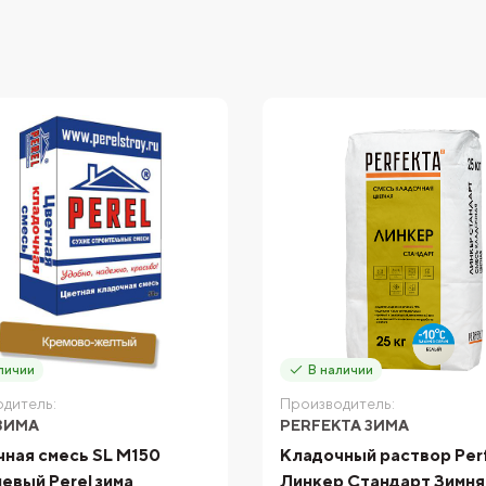
личии
В наличии
дитель:
Производитель:
ЗИМА
PERFEKTA ЗИМА
ная смесь SL М150
Кладочный раствор Per
евый Perel зима
Линкер Стандарт Зимня