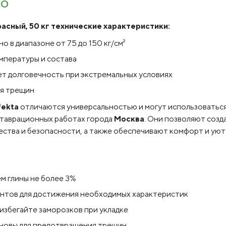
асный, 50 кг технические характеристики:
о в диапазоне от 75 до 150 кг/см²
емпературы и состава
т долговечность при экстремальных условиях
ия трещин
fekta
отличаются универсальностью и могут использоваться 
ставрационных работах города
Москва
. Они позволяют созд
ства и безопасности, а также обеспечивают комфорт и уют
м глины не более 3%
нтов для достижения необходимых характеристик
избегайте заморозков при укладке
сновы для предотвращения трещин