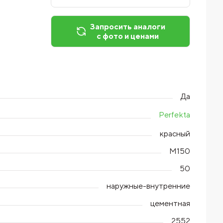
Запросить аналоги
с фото и ценами
Да
Perfekta
красный
М150
50
наружные-внутренние
цементная
2552