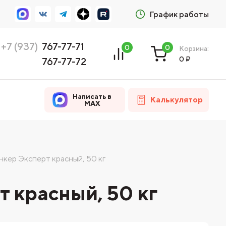
График работы
+7 (937)
767-77-71
0
0
Корзина:
0
₽
767-77-72
Написать в
Калькулятор
MAX
нкер Эксперт красный, 50 кг
 красный, 50 кг