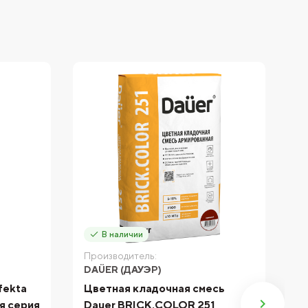
В наличии
Производитель:
П
DAÜER (ДАУЭР)
P
fekta
Цветная кладочная смесь
Ц
я серия
Dauer BRICK.COLOR 251
P