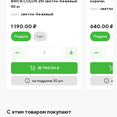
BRICK.COLOR 251 светло-бежевый
коричневая 25
50 кг
Цвет:
светло-
Цвет:
светло-бежевый
1 190.00 ₽
640.00 ₽
Поддон
1 шт.
Поддон
35 700.00 ₽
на поддоне 30 шт.
на 
С этим товаром покупают