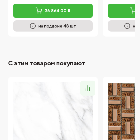
36 864.00 ₽
на поддоне 48 шт.
на 
С этим товаром покупают