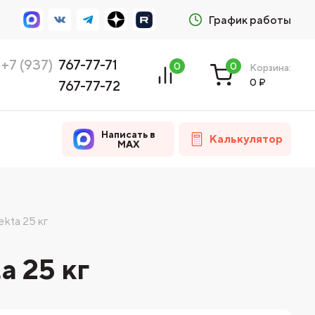
График работы
+7 (937)
767-77-71
0
0
Корзина:
0
₽
767-77-72
Написать в
Калькулятор
MAX
kta 25 кг
a 25 кг