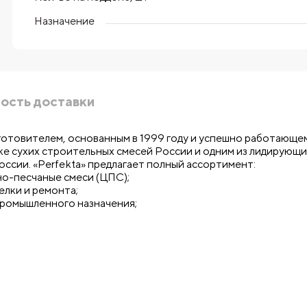
Назначение
ость доставки
зготовителем, основанным в 1999 году и успешно работающе
ке сухих строительных смесей России и одним из лидирующи
ссии. «Perfekta» предлагает полный ассортимент:
но-песчаные смеси (ЦПС);
елки и ремонта;
промышленного назначения;