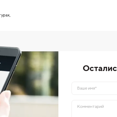
урах,
Осталис