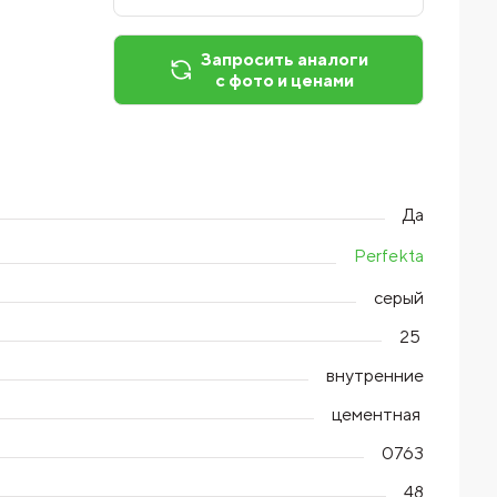
Запросить аналоги
с фото и ценами
Да
Perfekta
серый
25
внутренние
цементная
0763
48