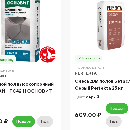
В наличии
запросу
Производитель:
дитель:
PERFEKTA
ВИТ
Смесь для полов Бетас
ной пол высокопрочный
Серый Perfekta 25 кг
ЙН FC42 H ОСНОВИТ
Цвет:
серый
Поддон
609.00 ₽
0 ₽
Поддон
1 шт.
1 шт.