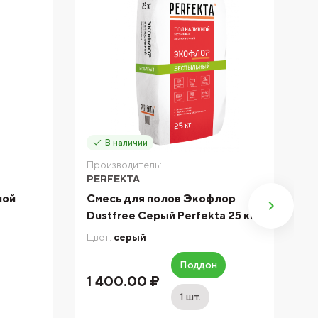
В наличии
Производитель:
П
PERFEKTA
P
лой
Смесь для полов Экофлор
Б
Dustfree Серый Perfekta 25 кг
ц
к
Цвет:
серый
Цв
Поддон
1 400.00 ₽
3
1 шт.