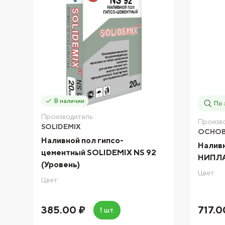
В наличии
По 
Производитель:
Произво
SOLIDEMIX
ОСНО
Наливной пол гипсо-
Налив
цементный SOLIDEMIX NS 92
НИПЛА
(Уровень)
Цвет:
Цвет:
385.00 ₽
717.0
1 шт.