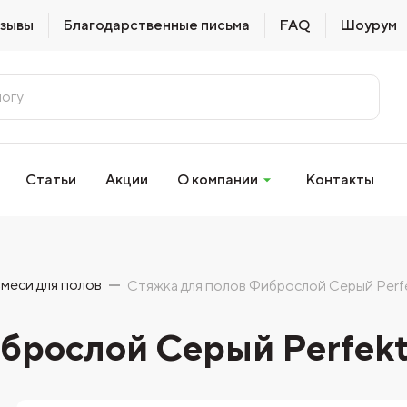
зывы
Благодарственные письма
FAQ
Шоурум
Статьи
Акции
О компании
Контакты
меси для полов
Стяжка для полов Фиброслой Серый Perfe
брослой Серый Perfekt