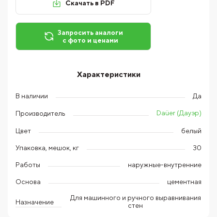
Скачать в PDF
Запросить аналоги
с фото и ценами
Характеристики
В наличии
Да
Daüer (Дауэр)
Производитель
Цвет
белый
Упаковка, мешок, кг
30
Работы
наружные-внутренние
Основа
цементная
Для машинного и ручного выравнивания
Назначение
стен