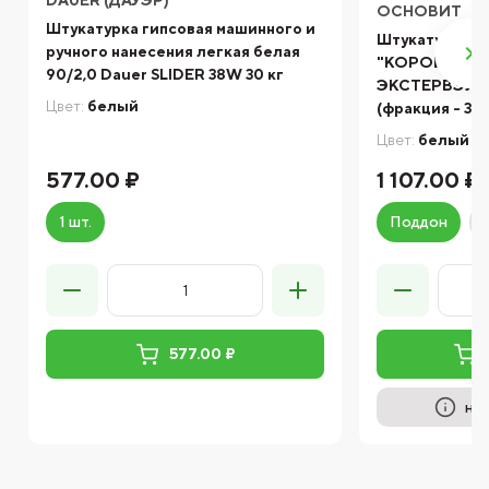
DAÜER (ДАУЭР)
ОСНОВИТ
Штукатурка гипсовая машинного и
Штукатурка д
ручного нанесения легкая белая
"КОРОЕД" О
90/2,0 Dauer SLIDER 38W 30 кг
ЭКСТЕРВЭЛЛ 
Цвет:
белый
(фракция - 3,0
Цвет:
белый
577.00 ₽
1 107.00 ₽
1 шт.
Поддон
577.00 ₽
на 