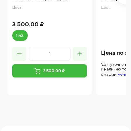
Цвет:
Цвет:
3 500.00 ₽
1 м2.
Цена по з
*Для уточнени
и наличию тов
3 500.00 ₽
к нашим
менед