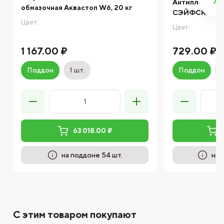
Антиплесень 
обмазочная Аквастоп W6, 20 кг
СЭЙФСКРИН 
Цвет:
Цвет:
1 167.00 ₽
729.00 ₽
Поддон
1 шт.
Поддон
63 018.00 ₽
на поддоне 54 шт.
на 
С этим товаром покупают