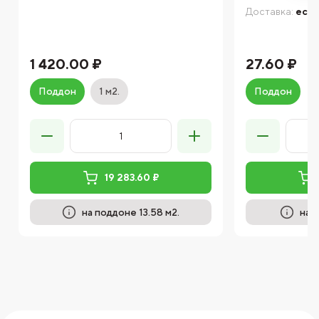
Доставка:
есть
1 420.00 ₽
27.60 ₽
Поддон
1 м2.
Поддон
19 283.60 ₽
на поддоне 13.58 м2.
на 