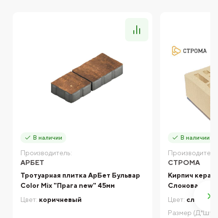
В наличии
В наличии
Производитель:
Производитель
АРБЕТ
СТРОМА
Тротуарная плитка АрБет Бульвар
Кирпич керам
Color Mix "Прага new" 45мм
Слоновая кос
Цвет:
коричневый
Цвет:
слоновая
Размер (Д*Ш*В)