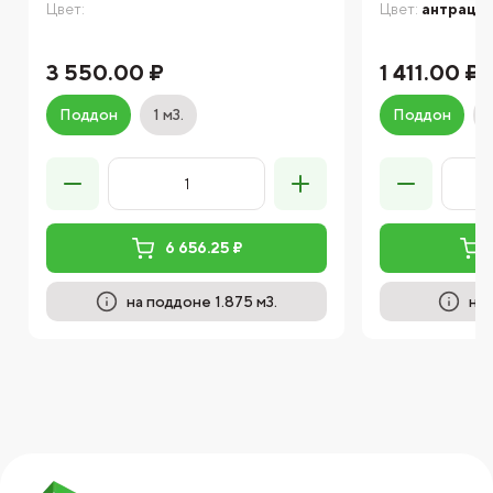
Цвет:
Цвет:
антраци
3 550.00 ₽
1 411.00 ₽
Поддон
1 м3.
Поддон
6 656.25 ₽
на поддоне 1.875 м3.
на 