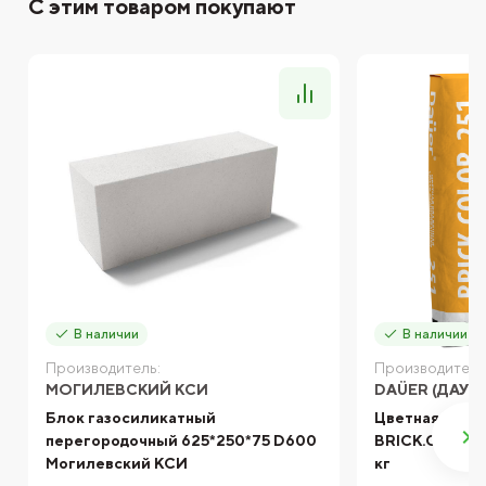
С этим товаром покупают
В наличии
В наличии
Производитель:
Производитель
МОГИЛЕВСКИЙ КСИ
DAÜER (ДАУЭ
Блок газосиликатный
Цветная кладо
перегородочный 625*250*75 D600
BRICK.COLOR 
Могилевский КСИ
кг