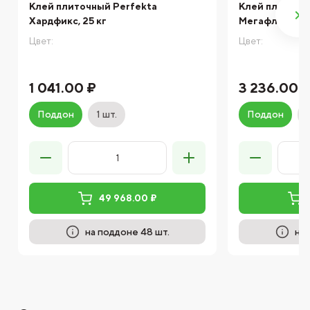
Клей плиточный Perfekta
Клей плиточн
Хардфикс, 25 кг
Мегафлекс C2 
Цвет:
Цвет:
1 041.00 ₽
3 236.00 
Поддон
1 шт.
Поддон
49 968.00 ₽
на поддоне 48 шт.
на 