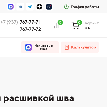
График работы
+7 (937)
767-77-71
0
0
Корзина:
0
₽
767-77-72
Написать в
Калькулятор
MAX
й расшивкой шва