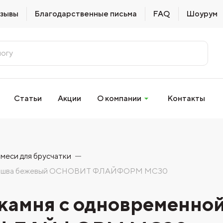
зывы
Благодарственные письма
FAQ
Шоурум
Статьи
Акции
О компании
Контакты
меси для брусчатки
ивкой шва бежевый ОСНОВИТ ФЛАЙФОРМ MC30
 камня с одновременно