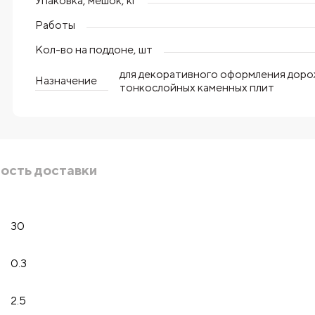
Упаковка, мешок, кг
Работы
Кол-во на поддоне, шт
для декоративного оформления дорож
Назначение
тонкослойных каменных плит
ость доставки
30
0.3
2.5